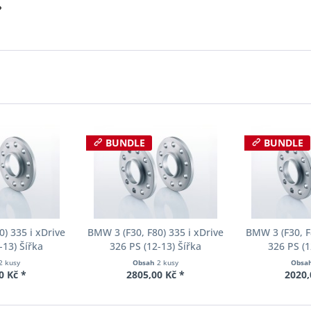
?
BUNDLE
BUNDLE
) 335 i xDrive
BMW 3 (F30, F80) 335 i xDrive
BMW 3 (F30, F
-13) Šířka
326 PS (12-13) Šířka
326 PS (1
ch Pro-Spacer
rozchodu Eibach Pro-Spacer
rozchodu Eib
2 kusy
Obsah
2 kusy
Obsa
04 System2
S90-2-12-002 System2
S90-2-15-
0 Kč *
2805,00 Kč *
2020,
ka 10mm
Tloušťka 12mm
Tloušť