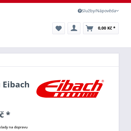
Služby/Nápověda
0,00 Kč *
u Eibach
č *
klady na dopravu