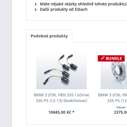
Máte nějaké otázky ohledně tohoto produktu
Další produkty od Eibach
Podobné produkty
BUNDLE
BMW 3 (F30, F80) 335 i xDrive
BMW 3 (F30, F80
326 PS (12-13) Deaktivovací
326 PS (12
modul Eibach Pro-Tronic
rozchodu Eiba
Obsah
AM65-20-030-01-22
S90-2-10-0
10685,00 Kč *
2375,0
Tloušť