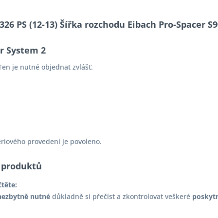
e 326 PS (12-13) Šířka rozchodu Eibach Pro-Spacer
er System 2
en je nutné objednat zvlášť.
ériového provedení je povoleno.
 produktů
čtěte:
nezbytně nutné
důkladně si přečíst a zkontrolovat veškeré
poskyt