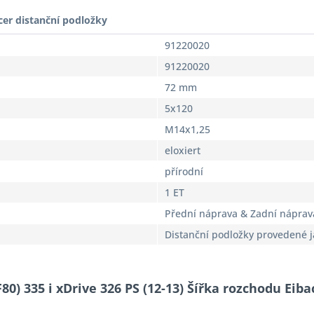
cer distanční podložky
91220020
91220020
72 mm
5x120
M14x1,25
eloxiert
přírodní
1 ET
Přední náprava & Zadní náprav
Distanční podložky provedené 
80) 335 i xDrive 326 PS (12-13) Šířka rozchodu Eib