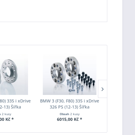
80) 335 i xDrive
BMW 3 (F30, F80) 335 i xDrive
BMW 3 (F30, 
2-13) Šířka
326 PS (12-13) Šířka
326 PS (
ach Pro-Spacer
rozchodu Eibach Pro-Spacer
rozchodu Ei
h
2 kusy
Obsah
2 kusy
Obs
001 System2
S90-7-20-036 System7
S90-7-25
00 Kč *
6015,00 Kč *
5245
ka 15mm
Tloušťka 20mm
Tlouš