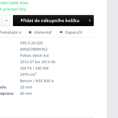
slání ještě dnes,
-5 pracovní dny
Přidat do nákupního košíku
Pamatujte si
Komentář
Doporučit
S90-2-20-020
4050278000352
Pohon všech kol
2012-07 bis 2013-06
326 PS / 240 KW
3
2979 cm
Benzin / N55 B30 A
olo:
20 mm
Náprava:
40 mm