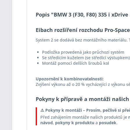
Popis "BMW 3 (F30, F80) 335 i xDriv
Eibach rozšíření rozchodu Pro-Spac
System 2 se dodává bez montážního materiálu. T
Podložka provedená jako průchozí systém
Se středícím kuželem (se středící výstupkem)
Montáž pomocí delších šroubů kol
Upozornění k kombinovatelnosti:
Zvýšení výkonu až o 20 % vycházející z výkonu s
Pokyny k přípravě a montáži našich
⚠️ Pokyny k montáži – Prosím, pečlivě si pře
Před zahájením montáže našich produktů je
návod
,
pokyny k produktu
a
posudek
.