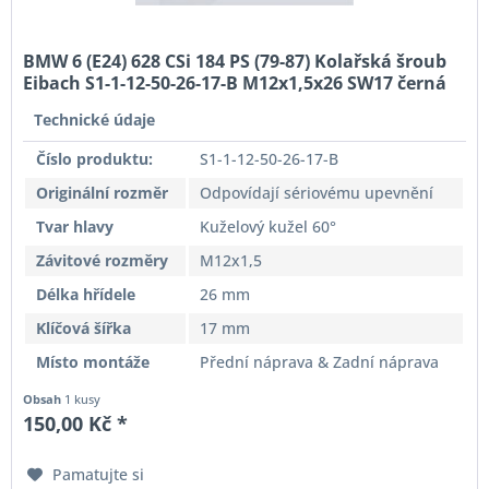
BMW 6 (E24) 628 CSi 184 PS (79-87) Kolařská šroub
Eibach S1-1-12-50-26-17-B M12x1,5x26 SW17 černá
Originální rozměr
Technické údaje
Číslo produktu:
S1-1-12-50-26-17-B
Originální rozměr
Odpovídají sériovému upevnění
Tvar hlavy
Kuželový kužel 60°
Závitové rozměry
M12x1,5
Délka hřídele
26 mm
Klíčová šířka
17 mm
Místo montáže
Přední náprava & Zadní náprava
Obsah
1 kusy
150,00 Kč *
Pamatujte si