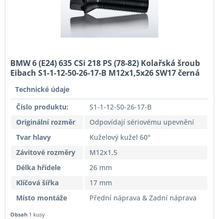
BMW 6 (E24) 635 CSi 218 PS (78-82) Kolařská šroub
Eibach S1-1-12-50-26-17-B M12x1,5x26 SW17 černá
Originální rozměr
Technické údaje
Číslo produktu:
S1-1-12-50-26-17-B
Originální rozměr
Odpovídají sériovému upevnění
Tvar hlavy
Kuželový kužel 60°
Závitové rozměry
M12x1,5
Délka hřídele
26 mm
Klíčová šířka
17 mm
Místo montáže
Přední náprava & Zadní náprava
Obsah
1 kusy