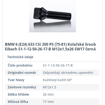
BMW 6 (E24) 633 CSi 200 PS (75-81) Kolařská šroub
Eibach S1-1-12-50-26-17-B M12x1,5x26 SW17 černá
Originální rozměr
Technické údaje
Číslo produktu:
S1-1-12-50-26-17-B
Originální rozměr
Odpovídají sériovému upevnění
Tvar hlavy
Kuželový kužel 60°
Závitové rozměry
M12x1,5
Délka hřídele
26 mm
Klíčová šířka
17 mm