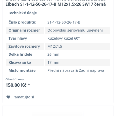
Eibach S1-1-12-50-26-17-B M12x1,5x26 SW17 černá
Originální rozměr
Technické údaje
Číslo produktu:
S1-1-12-50-26-17-B
Originální rozměr
Odpovídají sériovému upevnění
Tvar hlavy
Kuželový kužel 60°
Závitové rozměry
M12x1,5
Délka hřídele
26 mm
Klíčová šířka
17 mm
Místo montáže
Přední náprava & Zadní náprava
Obsah
1 kusy
150,00 Kč *
Pamatujte si