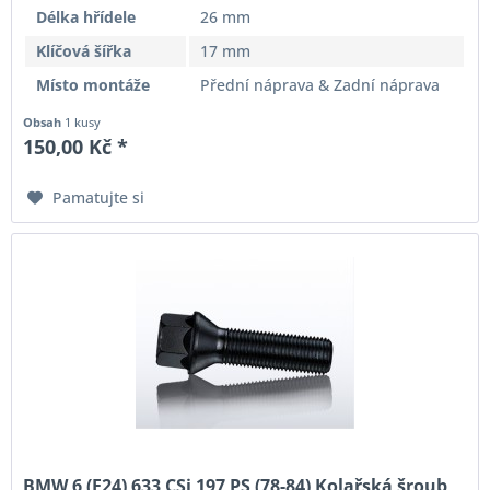
Délka hřídele
26 mm
Klíčová šířka
17 mm
Místo montáže
Přední náprava & Zadní náprava
Obsah
1 kusy
150,00 Kč *
Pamatujte si
BMW 6 (E24) 633 CSi 197 PS (78-84) Kolařská šroub