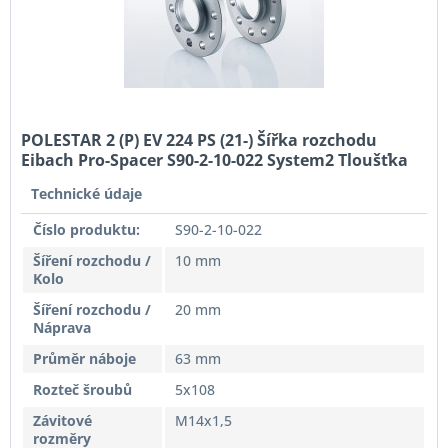
POLESTAR 2 (P) EV 224 PS (21-) Šířka rozchodu
Eibach Pro-Spacer S90-2-10-022 System2 Tloušťka
10mm
Technické údaje
Číslo produktu:
S90-2-10-022
Šíření rozchodu /
10 mm
Kolo
Šíření rozchodu /
20 mm
Náprava
Průměr náboje
63 mm
Rozteč šroubů
5x108
Závitové
M14x1,5
rozměry