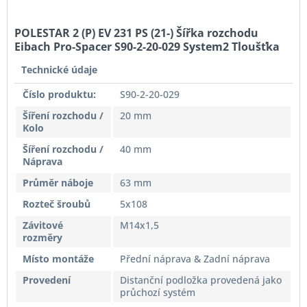
POLESTAR 2 (P) EV 231 PS (21-) Šířka rozchodu
Eibach Pro-Spacer S90-2-20-029 System2 Tloušťka
20mm
Technické údaje
Číslo produktu:
S90-2-20-029
Šíření rozchodu /
20 mm
Kolo
Šíření rozchodu /
40 mm
Náprava
Průměr náboje
63 mm
Rozteč šroubů
5x108
Závitové
M14x1,5
rozměry
Místo montáže
Přední náprava & Zadní náprava
Provedení
Distanční podložka provedená jako
průchozí systém