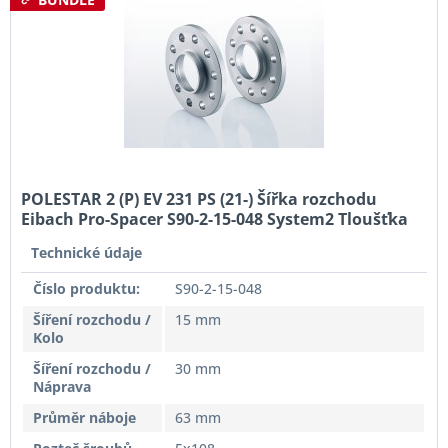
POLESTAR 2 (P) EV 231 PS (21-) Šířka rozchodu
Eibach Pro-Spacer S90-2-15-048 System2 Tloušťka
15mm
Technické údaje
Číslo produktu:
S90-2-15-048
Šíření rozchodu /
15 mm
Kolo
Šíření rozchodu /
30 mm
Náprava
Průměr náboje
63 mm