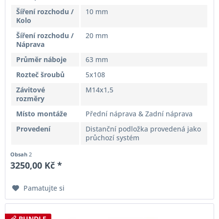
Šíření rozchodu /
10 mm
Kolo
Šíření rozchodu /
20 mm
Náprava
Průměr náboje
63 mm
Rozteč šroubů
5x108
Závitové
M14x1,5
rozměry
Místo montáže
Přední náprava & Zadní náprava
Provedení
Distanční podložka provedená jako
průchozí systém
Obsah
2
3250,00 Kč *
Pamatujte si
BUNDLE