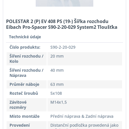
POLESTAR 2 (P) EV 408 PS (19-) Šířka rozchodu
Eibach Pro-Spacer S90-2-20-029 System2 Tloušťka
20mm
Technické údaje
Číslo produktu:
S90-2-20-029
Šíření rozchodu /
20 mm
Kolo
Šíření rozchodu /
40 mm
Náprava
Průměr náboje
63 mm
Rozteč šroubů
5x108
Závitové
M14x1,5
rozměry
Místo montáže
Přední náprava & Zadní náprava
Provedení
Distanční podložka provedená jako