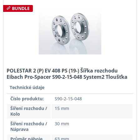
BUNDLE
POLESTAR 2 (P) EV 408 PS (19-) Šířka rozchodu
Eibach Pro-Spacer S90-2-15-048 System2 Tloušťka
15mm
Technické údaje
Číslo produktu:
S90-2-15-048
Šíření rozchodu /
15 mm
Kolo
Šíření rozchodu /
30 mm
Náprava
Průměr náboje
63 mm