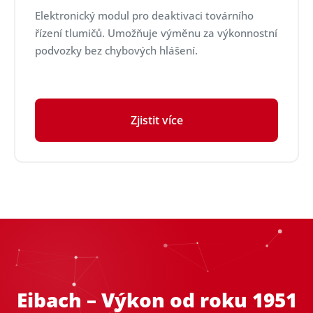
Elektronický modul pro deaktivaci továrního
řízení tlumičů. Umožňuje výměnu za výkonnostní
podvozky bez chybových hlášení.
Zjistit více
Eibach – Výkon od roku 1951