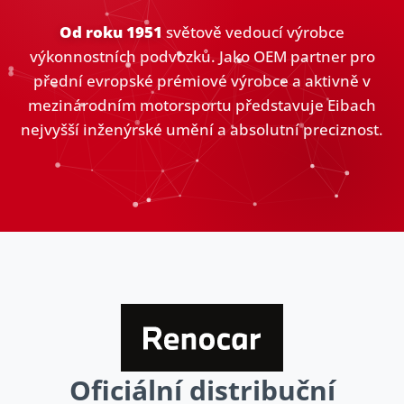
Od roku 1951
světově vedoucí výrobce
výkonnostních podvozků. Jako OEM partner pro
přední evropské prémiové výrobce a aktivně v
mezinárodním motorsportu představuje Eibach
nejvyšší inženýrské umění a absolutní preciznost.
Oficiální distribuční