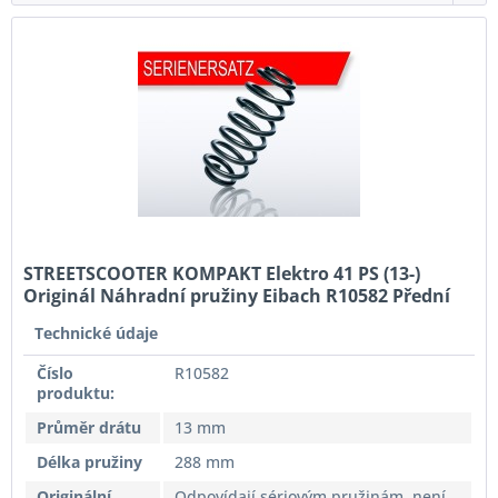
STREETSCOOTER KOMPAKT Elektro 41 PS (13-)
Originál Náhradní pružiny Eibach R10582 Přední
náprava
Technické údaje
Číslo
R10582
produktu:
Průměr drátu
13 mm
Délka pružiny
288 mm
Originální
Odpovídají sériovým pružinám, není