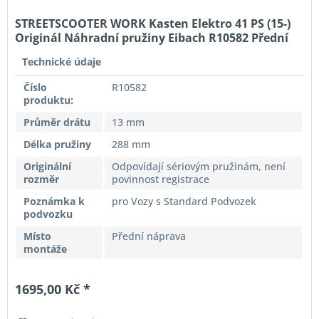
STREETSCOOTER WORK Kasten Elektro 41 PS (15-)
Originál Náhradní pružiny Eibach R10582 Přední
náprava
Technické údaje
Číslo
R10582
produktu:
Průměr drátu
13 mm
Délka pružiny
288 mm
Originální
Odpovídají sériovým pružinám, není
rozměr
povinnost registrace
Poznámka k
pro Vozy s Standard Podvozek
podvozku
Místo
Přední náprava
montáže
1695,00 Kč *