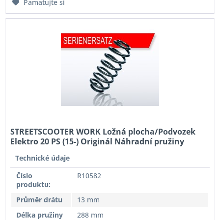
Pamatujte si
STREETSCOOTER WORK Ložná plocha/Podvozek
Elektro 20 PS (15-) Originál Náhradní pružiny
Eibach R10582 Přední náprava
Technické údaje
Číslo
R10582
produktu:
Průměr drátu
13 mm
Délka pružiny
288 mm