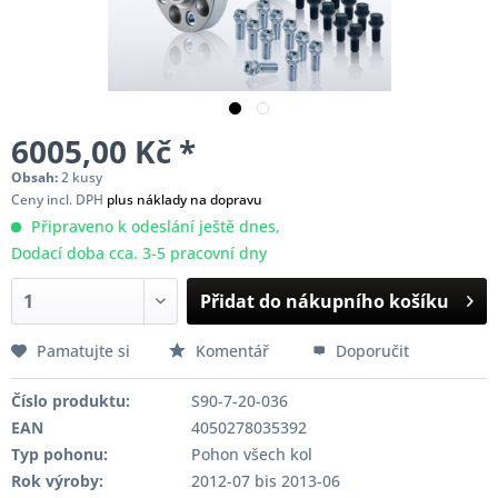
6005,00 Kč *
Obsah:
2 kusy
Ceny incl. DPH
plus náklady na dopravu
Připraveno k odeslání ještě dnes,
Dodací doba cca. 3-5 pracovní dny
Přidat do nákupního košíku
Pamatujte si
Komentář
Doporučit
Číslo produktu:
S90-7-20-036
EAN
4050278035392
Typ pohonu:
Pohon všech kol
Rok výroby:
2012-07 bis 2013-06