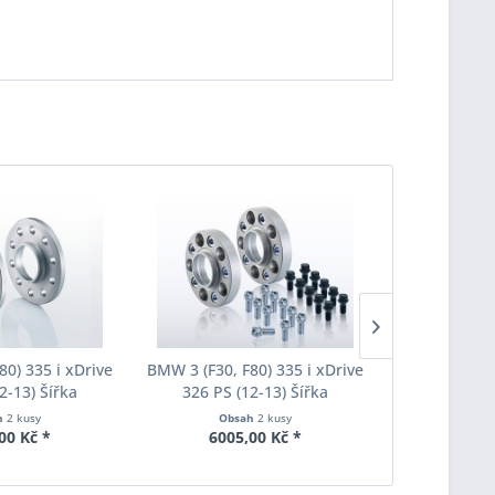
80) 335 i xDrive
BMW 3 (F30, F80) 335 i xDrive
BMW 3 (F30, 
2-13) Šířka
326 PS (12-13) Šířka
326 PS (
ach Pro-Spacer
rozchodu Eibach Pro-Spacer
rozchodu Ei
h
2 kusy
Obsah
2 kusy
Obs
020 System2
S90-7-20-036 System7
S90-7-25
00 Kč *
6005,00 Kč *
5235
ka 20mm
Tloušťka 20mm
Tlouš