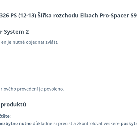
e 326 PS (12-13) Šířka rozchodu Eibach Pro-Spacer
er System 2
en je nutné objednat zvlášť.
ériového provedení je povoleno.
 produktů
čtěte:
nezbytně nutné
důkladně si přečíst a zkontrolovat veškeré
poskyt