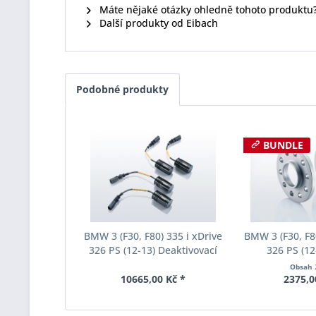
Máte nějaké otázky ohledně tohoto produktu
Další produkty od Eibach
Podobné produkty
BUNDLE
BMW 3 (F30, F80) 335 i xDrive
BMW 3 (F30, F80
326 PS (12-13) Deaktivovací
326 PS (12
modul Eibach Pro-Tronic
rozchodu Eiba
Obsah
AM65-20-030-01-22
S90-2-10-0
10665,00 Kč *
2375,0
Tloušť