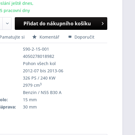
slání ještě dnes,
-5 pracovní dny
Přidat do nákupního košíku
Pamatujte si
Komentář
Doporučit
S90-2-15-001
4050278018982
Pohon všech kol
2012-07 bis 2013-06
326 PS / 240 KW
3
2979 cm
Benzin / N55 B30 A
olo:
15 mm
Náprava:
30 mm