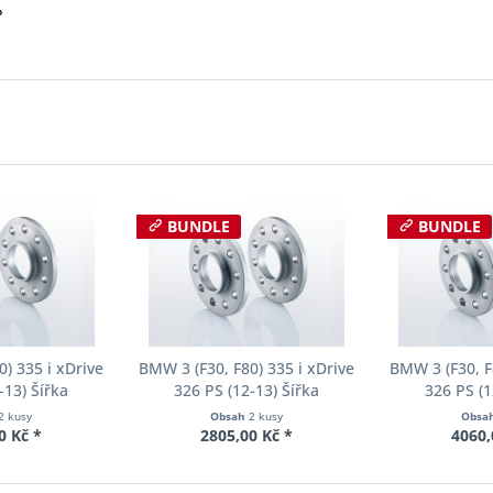
?
BUNDLE
BUNDLE
) 335 i xDrive
BMW 3 (F30, F80) 335 i xDrive
BMW 3 (F30, F
-13) Šířka
326 PS (12-13) Šířka
326 PS (1
ch Pro-Spacer
rozchodu Eibach Pro-Spacer
rozchodu Eib
2 kusy
Obsah
2 kusy
Obsa
04 System2
S90-2-12-002 System2
S90-2-20-
0 Kč *
2805,00 Kč *
4060,
ka 10mm
Tloušťka 12mm
Tloušť