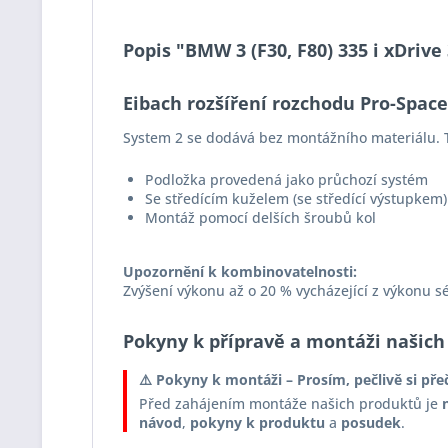
Popis "BMW 3 (F30, F80) 335 i xDriv
Eibach rozšíření rozchodu Pro-Spac
System 2 se dodává bez montážního materiálu. T
Podložka provedená jako průchozí systém
Se středícím kuželem (se středící výstupkem)
Montáž pomocí delších šroubů kol
Upozornění k kombinovatelnosti:
Zvýšení výkonu až o 20 % vycházející z výkonu s
Pokyny k přípravě a montáži našich
⚠️ Pokyny k montáži – Prosím, pečlivě si pře
Před zahájením montáže našich produktů je
návod
,
pokyny k produktu
a
posudek
.