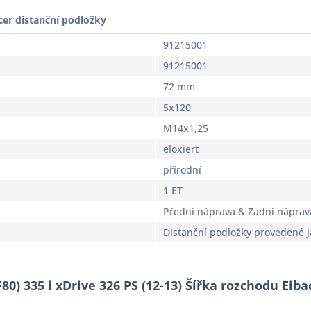
cer distanční podložky
91215001
91215001
72 mm
5x120
M14x1,25
eloxiert
přírodní
1 ET
Přední náprava & Zadní náprav
Distanční podložky provedené 
80) 335 i xDrive 326 PS (12-13) Šířka rozchodu Eib