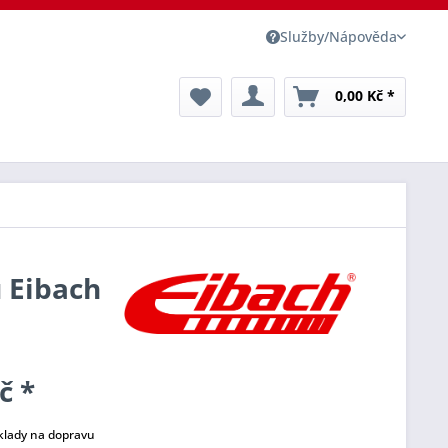
Služby/Nápověda
0,00 Kč *
u Eibach
č *
klady na dopravu