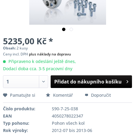
5235,00 Kč *
Obsah:
2 kusy
Ceny incl. DPH
plus náklady na dopravu
Připraveno k odeslání ještě dnes,
Dodací doba cca. 3-5 pracovní dny
Přidat do nákupního košíku
Pamatujte si
Komentář
Doporučit
Číslo produktu:
S90-7-25-038
EAN
4050278022347
Typ pohonu:
Pohon všech kol
Rok výroby:
2012-07 bis 2013-06