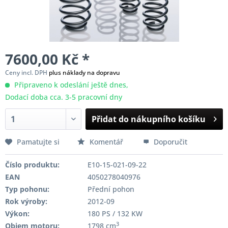
7600,00 Kč *
Ceny incl. DPH
plus náklady na dopravu
Připraveno k odeslání ještě dnes,
Dodací doba cca. 3-5 pracovní dny
Přidat do nákupního košíku
Pamatujte si
Komentář
Doporučit
Číslo produktu:
E10-15-021-09-22
EAN
4050278040976
Typ pohonu:
Přední pohon
Rok výroby:
2012-09
Výkon:
180 PS / 132 KW
3
Objem motoru:
1798 cm