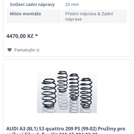
Snížení zadní nápravy
25 mm
Místo montáže
Přední náprava & Zadní
náprava
4470,00 Kč *
Pamatujte si
AUDI A3 (8L1) S3 quattro 209 PS (99-02) Pružiny pro