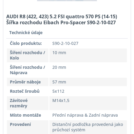
AUDI R8 (422, 423) 5.2 FSI quattro 570 PS (14-15)
Šířka rozchodu Eibach Pro-Spacer S90-2-10-027
System2 Tloušťka 10mm
Technické údaje
Číslo produktu:
S90-2-10-027
Šíření rozchodu /
10 mm
Kolo
Šíření rozchodu /
20 mm
Náprava
Průměr náboje
57 mm
Rozteč šroubů
5x112
Závitové
M14x1,5
rozměry
Místo montáže
Přední náprava & Zadní náprava
Provedení
Distanční podložka provedená jako
průchozí systém