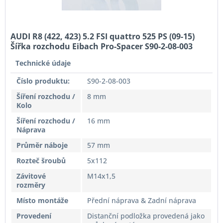
AUDI R8 (422, 423) 5.2 FSI quattro 525 PS (09-15)
Šířka rozchodu Eibach Pro-Spacer S90-2-08-003
System2 Tloušťka 8mm
Technické údaje
Číslo produktu:
S90-2-08-003
Šíření rozchodu /
8 mm
Kolo
Šíření rozchodu /
16 mm
Náprava
Průměr náboje
57 mm
Rozteč šroubů
5x112
Závitové
M14x1,5
rozměry
Místo montáže
Přední náprava & Zadní náprava
Provedení
Distanční podložka provedená jako