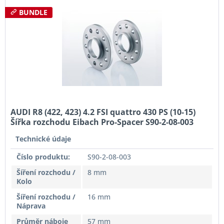
BUNDLE
AUDI R8 (422, 423) 4.2 FSI quattro 430 PS (10-15)
Šířka rozchodu Eibach Pro-Spacer S90-2-08-003
System2 Tloušťka 8mm
Technické údaje
Číslo produktu:
S90-2-08-003
Šíření rozchodu /
8 mm
Kolo
Šíření rozchodu /
16 mm
Náprava
Průměr náboje
57 mm