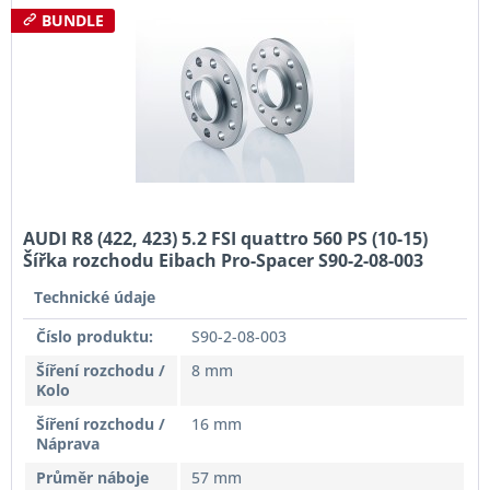
BUNDLE
AUDI R8 (422, 423) 5.2 FSI quattro 560 PS (10-15)
Šířka rozchodu Eibach Pro-Spacer S90-2-08-003
System2 Tloušťka 8mm
Technické údaje
Číslo produktu:
S90-2-08-003
Šíření rozchodu /
8 mm
Kolo
Šíření rozchodu /
16 mm
Náprava
Průměr náboje
57 mm