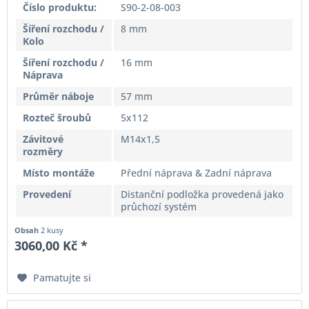
Číslo produktu:
S90-2-08-003
Šíření rozchodu /
8 mm
Kolo
Šíření rozchodu /
16 mm
Náprava
Průměr náboje
57 mm
Rozteč šroubů
5x112
Závitové
M14x1,5
rozměry
Místo montáže
Přední náprava & Zadní náprava
Provedení
Distanční podložka provedená jako
průchozí systém
Obsah
2 kusy
3060,00 Kč *
Pamatujte si