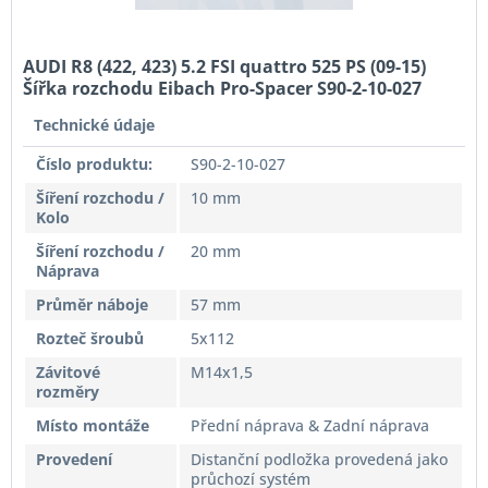
AUDI R8 (422, 423) 5.2 FSI quattro 525 PS (09-15)
Šířka rozchodu Eibach Pro-Spacer S90-2-10-027
System2 Tloušťka 10mm
Technické údaje
Číslo produktu:
S90-2-10-027
Šíření rozchodu /
10 mm
Kolo
Šíření rozchodu /
20 mm
Náprava
Průměr náboje
57 mm
Rozteč šroubů
5x112
Závitové
M14x1,5
rozměry
Místo montáže
Přední náprava & Zadní náprava
Provedení
Distanční podložka provedená jako
průchozí systém