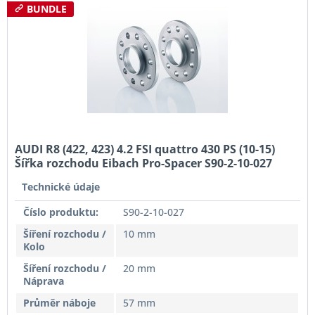
BUNDLE
AUDI R8 (422, 423) 4.2 FSI quattro 430 PS (10-15)
Šířka rozchodu Eibach Pro-Spacer S90-2-10-027
System2 Tloušťka 10mm
Technické údaje
Číslo produktu:
S90-2-10-027
Šíření rozchodu /
10 mm
Kolo
Šíření rozchodu /
20 mm
Náprava
Průměr náboje
57 mm