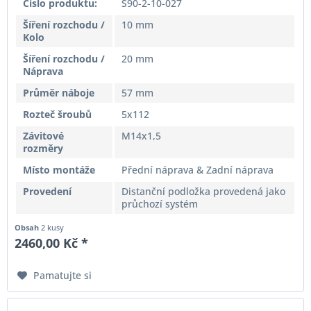
Číslo produktu:
S90-2-10-027
Šíření rozchodu /
10 mm
Kolo
Šíření rozchodu /
20 mm
Náprava
Průměr náboje
57 mm
Rozteč šroubů
5x112
Závitové
M14x1,5
rozměry
Místo montáže
Přední náprava & Zadní náprava
Provedení
Distanční podložka provedená jako
průchozí systém
Obsah
2 kusy
2460,00 Kč *
Pamatujte si