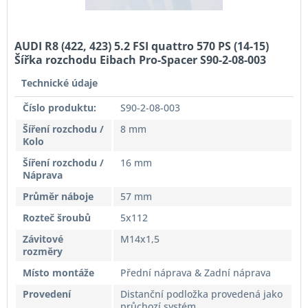
AUDI R8 (422, 423) 5.2 FSI quattro 570 PS (14-15)
Šířka rozchodu Eibach Pro-Spacer S90-2-08-003
System2 Tloušťka 8mm
Technické údaje
Číslo produktu:
S90-2-08-003
Šíření rozchodu /
8 mm
Kolo
Šíření rozchodu /
16 mm
Náprava
Průměr náboje
57 mm
Rozteč šroubů
5x112
Závitové
M14x1,5
rozměry
Místo montáže
Přední náprava & Zadní náprava
Provedení
Distanční podložka provedená jako
průchozí systém