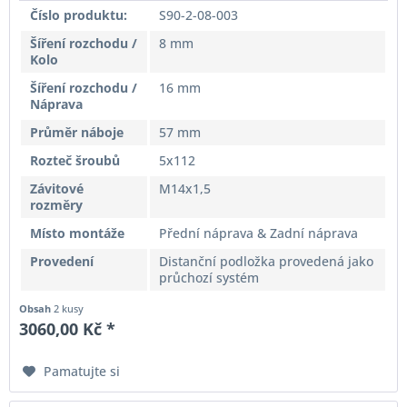
Číslo produktu:
S90-2-08-003
Šíření rozchodu /
8 mm
Kolo
Šíření rozchodu /
16 mm
Náprava
Průměr náboje
57 mm
Rozteč šroubů
5x112
Závitové
M14x1,5
rozměry
Místo montáže
Přední náprava & Zadní náprava
Provedení
Distanční podložka provedená jako
průchozí systém
Obsah
2 kusy
3060,00 Kč *
Pamatujte si