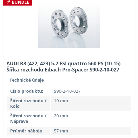
BUNDLE
AUDI R8 (422, 423) 5.2 FSI quattro 560 PS (10-15)
Šířka rozchodu Eibach Pro-Spacer S90-2-10-027
System2 Tloušťka 10mm
Technické údaje
Číslo produktu:
S90-2-10-027
Šíření rozchodu /
10 mm
Kolo
Šíření rozchodu /
20 mm
Náprava
Průměr náboje
57 mm