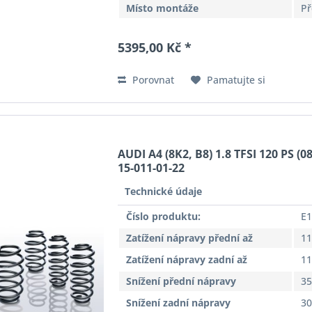
Místo montáže
Př
5395,00 Kč *
Porovnat
Pamatujte si
AUDI A4 (8K2, B8) 1.8 TFSI 120 PS (0
15-011-01-22
Technické údaje
Číslo produktu:
E1
Zatížení nápravy přední až
11
Zatížení nápravy zadní až
11
Snížení přední nápravy
3
Snížení zadní nápravy
3