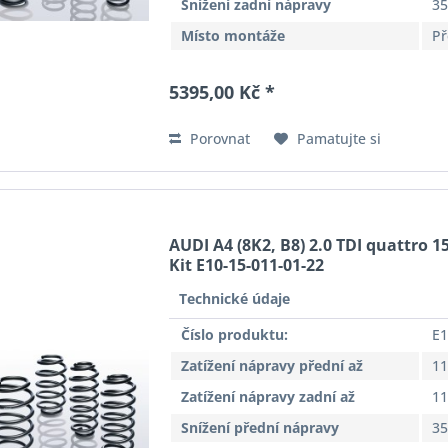
Snížení zadní nápravy
3
Místo montáže
Př
5395,00 Kč *
Porovnat
Pamatujte si
AUDI A4 (8K2, B8) 2.0 TDI quattro 15
Kit E10-15-011-01-22
Technické údaje
Číslo produktu:
E1
Zatížení nápravy přední až
11
Zatížení nápravy zadní až
11
Snížení přední nápravy
3