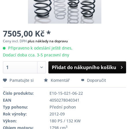
7505,00 Kč *
Ceny incl. DPH
plus náklady na dopravu
Připraveno k odeslání ještě dnes,
Dodací doba cca. 3-5 pracovní dny
Přidat do nákupního košíku
Pamatujte si
Komentář
Doporučit
Číslo produktu:
E10-15-021-06-22
EAN
4050278040341
Typ pohonu:
Přední pohon
Rok výroby:
2012-09
Výkon:
180 PS / 132 KW
3
Objem motoru:
1798 cm