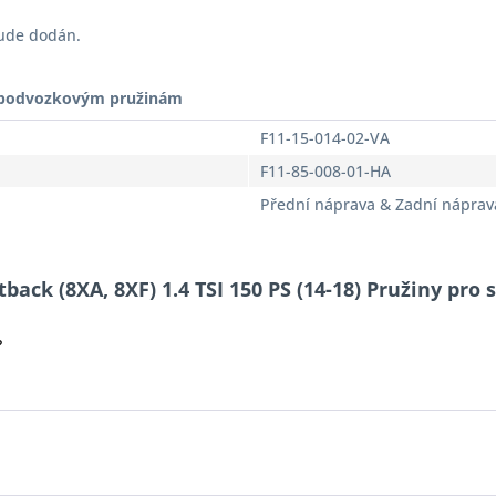
bude dodán.
t podvozkovým pružinám
F11-15-014-02-VA
F11-85-008-01-HA
Přední náprava & Zadní náprav
ack (8XA, 8XF) 1.4 TSI 150 PS (14-18) Pružiny pro s
?