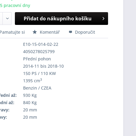
-5 pracovní dny
Přidat do nákupního košíku
Pamatujte si
Komentář
Doporučit
E10-15-014-02-22
4050278025799
Přední pohon
2014-11 bis 2018-10
150 PS / 110 KW
3
1395 cm
Benzin / CZEA
ední až:
930 Kg
dní až:
840 Kg
ravy:
20 mm
avy:
20 mm