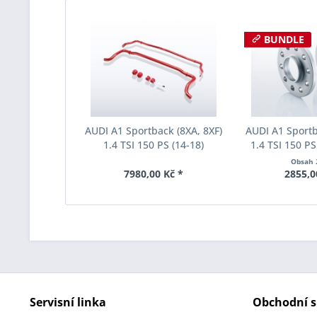
BUNDLE
AUDI A1 Sportback (8XA, 8XF)
AUDI A1 Sportb
1.4 TSI 150 PS (14-18)
1.4 TSI 150 PS
Stabilizátory Eibach Anti-
rozchodu Eiba
Obsah
Roll-Kit E40-85-008-01-10
S90-2-10-0
7980,00 Kč *
2855,0
Tloušť
Servisní linka
Obchodní s