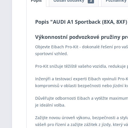
Popis
Obsah dodávky
3
Poznámky
Popis "AUDI A1 Sportback (8XA, 8XF) 1
Výkonnostní podvozkové pružiny pr
Objevte Eibach Pro-Kit - dokonalé řešení pro v
sportovní vzhled.
Pro-Kit snižuje těžiště vašeho vozidla, redukuje
Inženýři a testovací experti Eibach vyvinuli Pro
kompromisů v oblasti bezpečnosti nebo jízdní kv
Důvěřujte odbornosti Eibach a vytěžte maximum z
je ideální volba.
Zažijte novou úroveň výkonu, bezpečnosti a stylu 
vášeň pro řízení a zažijte zážitek z jízdy, který 