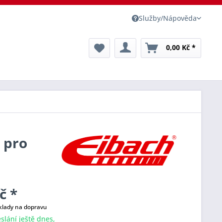
Služby/Nápověda
0,00 Kč *
y pro
č *
klady na dopravu
slání ještě dnes,