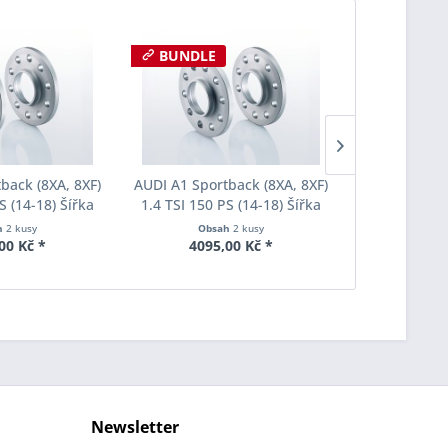
BUNDLE
back (8XA, 8XF)
AUDI A1 Sportback (8XA, 8XF)
AUDI A1 Spor
S (14-18) Šířka
1.4 TSI 150 PS (14-18) Šířka
1.4 TSI 150 
ach Pro-Spacer
rozchodu Eibach Pro-Spacer
rozchodu Ei
h
2 kusy
Obsah
2 kusy
Obs
005 System2
S90-2-20-004 System2
S90-7-20
00 Kč *
4095,00 Kč *
5080
ka 15mm
Tloušťka 20mm
Tlouš
Newsletter