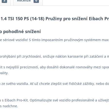
3
Recenze
0
.4 TSI 150 PS (14-18) Pružiny pro snížení Eibach Pr
o pohodlné snížení
aše sériové vozidlo! S tímto impozantním pružinovým systémem max
 prohýbání při zrychlování, snižuje náklon karoserie při zatáčení a
-Kit s nejvyšší precizností, aby dosáhli dokonalé rovnováhy mezi s
ality.
e svého vozidla. Ať už chcete zlepšit své řidičské zážitky, nebo d
s Eibach Pro-Kit. Optimalizujte své vozidlo profesionálně a užívejt
vás nadchne.