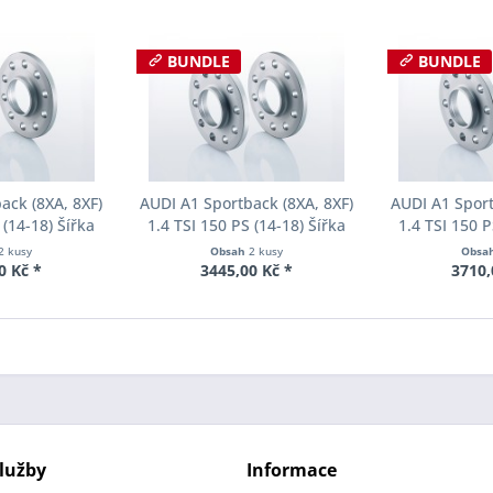
BUNDLE
BUNDLE
ack (8XA, 8XF)
AUDI A1 Sportback (8XA, 8XF)
AUDI A1 Sport
 (14-18) Šířka
1.4 TSI 150 PS (14-18) Šířka
1.4 TSI 150 P
ch Pro-Spacer
rozchodu Eibach Pro-Spacer
rozchodu Eib
2 kusy
Obsah
2 kusy
Obsa
34 System2
S90-2-12-013 System2
S90-2-15-
0 Kč *
3445,00 Kč *
3710,
ka 10mm
Tloušťka 12mm
Tloušť
lužby
Informace