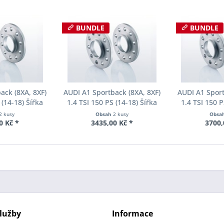
BUNDLE
BUNDLE
ack (8XA, 8XF)
AUDI A1 Sportback (8XA, 8XF)
AUDI A1 Sport
 (14-18) Šířka
1.4 TSI 150 PS (14-18) Šířka
1.4 TSI 150 P
ch Pro-Spacer
rozchodu Eibach Pro-Spacer
rozchodu Eib
2 kusy
Obsah
2 kusy
Obsa
34 System2
S90-2-12-013 System2
S90-2-15-
0 Kč *
3435,00 Kč *
3700,
ka 10mm
Tloušťka 12mm
Tloušť
lužby
Informace