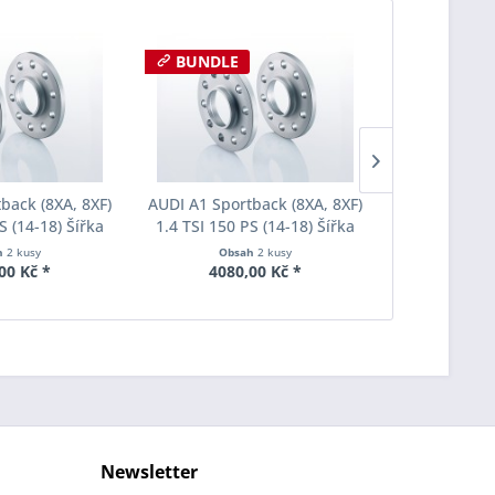
BUNDLE
back (8XA, 8XF)
AUDI A1 Sportback (8XA, 8XF)
AUDI A1 Spor
S (14-18) Šířka
1.4 TSI 150 PS (14-18) Šířka
1.4 TSI 150 
ach Pro-Spacer
rozchodu Eibach Pro-Spacer
rozchodu Ei
h
2 kusy
Obsah
2 kusy
Obs
005 System2
S90-2-20-004 System2
S90-7-20
00 Kč *
4080,00 Kč *
5065
ka 15mm
Tloušťka 20mm
Tlouš
Newsletter