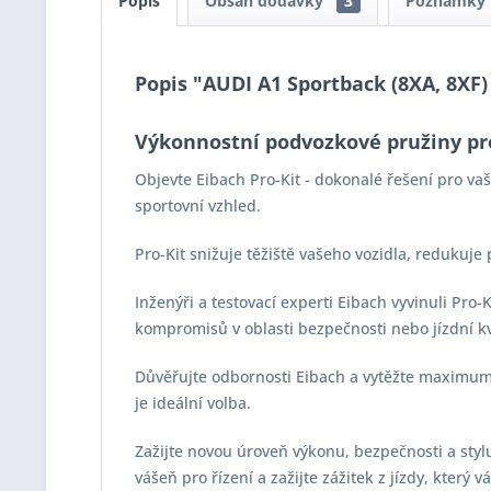
Popis
Obsah dodávky
3
Poznámky
Popis "AUDI A1 Sportback (8XA, 8XF) 1
Výkonnostní podvozkové pružiny pr
Objevte Eibach Pro-Kit - dokonalé řešení pro v
sportovní vzhled.
Pro-Kit snižuje těžiště vašeho vozidla, redukuje
Inženýři a testovací experti Eibach vyvinuli Pro
kompromisů v oblasti bezpečnosti nebo jízdní kv
Důvěřujte odbornosti Eibach a vytěžte maximum z
je ideální volba.
Zažijte novou úroveň výkonu, bezpečnosti a stylu 
vášeň pro řízení a zažijte zážitek z jízdy, který 