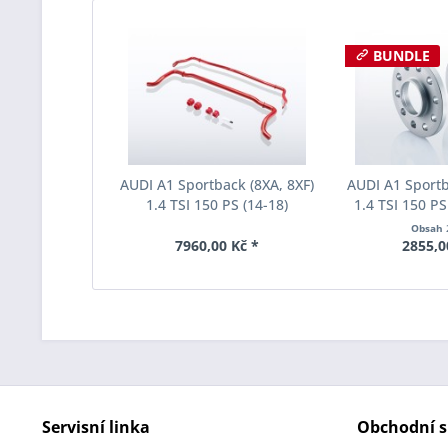
BUNDLE
AUDI A1 Sportback (8XA, 8XF)
AUDI A1 Sportb
1.4 TSI 150 PS (14-18)
1.4 TSI 150 PS
Stabilizátory Eibach Anti-
rozchodu Eiba
Obsah
Roll-Kit E40-85-008-01-10
S90-2-10-0
7960,00 Kč *
2855,0
Tloušť
Servisní linka
Obchodní s