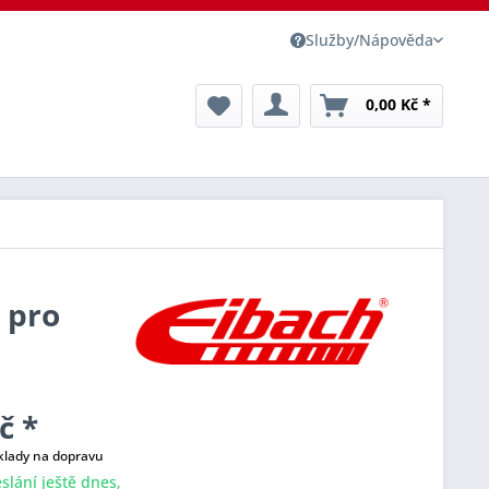
Služby/Nápověda
0,00 Kč *
y pro
č *
klady na dopravu
slání ještě dnes,