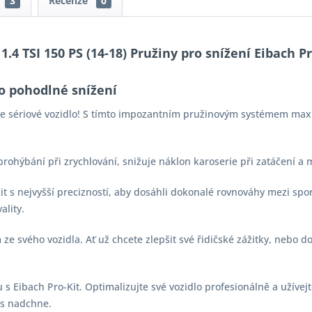
3
Recenze
0
.4 TSI 150 PS (14-18) Pružiny pro snížení Eibach Pr
o pohodlné snížení
aše sériové vozidlo! S tímto impozantním pružinovým systémem max
 prohýbání při zrychlování, snižuje náklon karoserie při zatáčení a
-Kit s nejvyšší precizností, aby dosáhli dokonalé rovnováhy mezi s
ality.
e svého vozidla. Ať už chcete zlepšit své řidičské zážitky, nebo d
s Eibach Pro-Kit. Optimalizujte své vozidlo profesionálně a užívejt
vás nadchne.