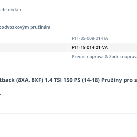
bude dodán.
t podvozkovým pružinám
F11-85-008-01-HA
F11-15-014-01-VA
Přední náprava & Zadní náprav
ack (8XA, 8XF) 1.4 TSI 150 PS (14-18) Pružiny pro s
?