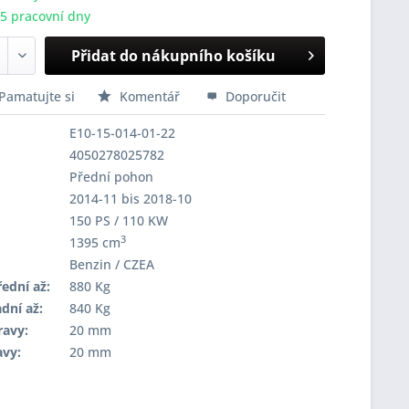
-5 pracovní dny
Přidat do nákupního košíku
Pamatujte si
Komentář
Doporučit
E10-15-014-01-22
4050278025782
Přední pohon
2014-11 bis 2018-10
150 PS / 110 KW
3
1395 cm
Benzin / CZEA
ední až:
880 Kg
dní až:
840 Kg
ravy:
20 mm
avy:
20 mm