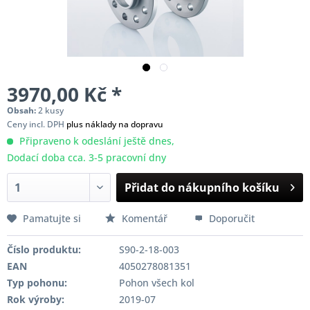
3970,00 Kč *
Obsah:
2 kusy
Ceny incl. DPH
plus náklady na dopravu
Připraveno k odeslání ještě dnes,
Dodací doba cca. 3-5 pracovní dny
Přidat do nákupního košíku
Pamatujte si
Komentář
Doporučit
Číslo produktu:
S90-2-18-003
EAN
4050278081351
Typ pohonu:
Pohon všech kol
Rok výroby:
2019-07