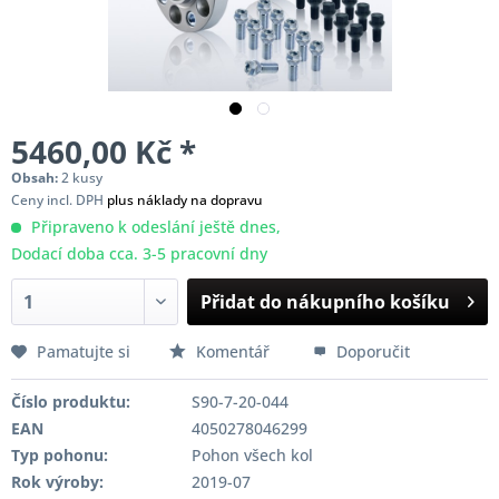
5460,00 Kč *
Obsah:
2 kusy
Ceny incl. DPH
plus náklady na dopravu
Připraveno k odeslání ještě dnes,
Dodací doba cca. 3-5 pracovní dny
Přidat do nákupního košíku
Pamatujte si
Komentář
Doporučit
Číslo produktu:
S90-7-20-044
EAN
4050278046299
Typ pohonu:
Pohon všech kol
Rok výroby:
2019-07