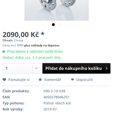
2090,00 Kč *
Obsah:
2 kusy
Ceny incl. DPH
plus náklady na dopravu
Připraveno k odeslání ještě dnes,
Dodací doba cca. 3-5 pracovní dny
Přidat do nákupního košíku
Pamatujte si
Komentář
Doporučit
Číslo produktu:
S90-2-10-038
EAN
4050278046251
Typ pohonu:
Pohon všech kol
Rok výroby:
2019-07