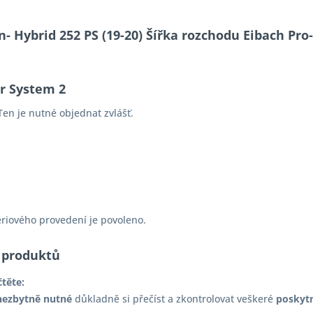
n- Hybrid 252 PS (19-20) Šířka rozchodu Eibach Pr
er System 2
en je nutné objednat zvlášť.
ériového provedení je povoleno.
 produktů
čtěte:
nezbytně nutné
důkladně si přečíst a zkontrolovat veškeré
poskyt