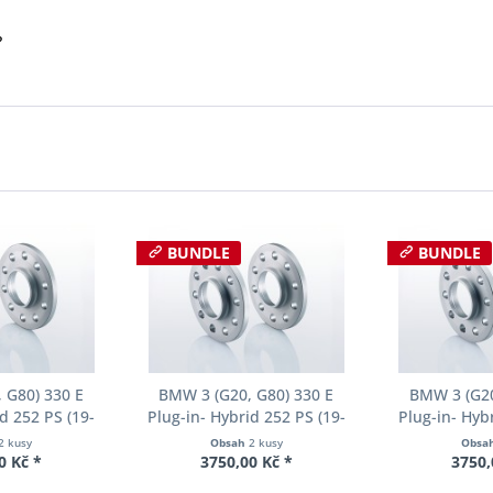
?
BUNDLE
BUNDLE
 G80) 330 E
BMW 3 (G20, G80) 330 E
BMW 3 (G20
d 252 PS (19-
Plug-in- Hybrid 252 PS (19-
Plug-in- Hyb
chodu Eibach
20) Šířka rozchodu Eibach
20) Šířka r
2 kusy
Obsah
2 kusy
Obsa
90-2-12-023
Pro-Spacer S90-2-15-055
Pro-Spacer 
0 Kč *
3750,00 Kč *
3750,
oušťka 12mm
System2 Tloušťka 15mm
System2 Tl