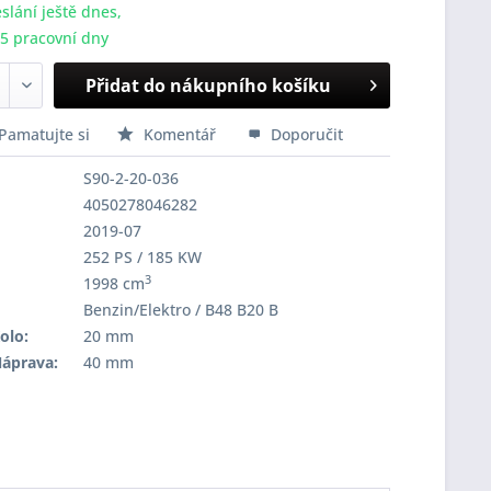
slání ještě dnes,
-5 pracovní dny
Přidat do nákupního košíku
Pamatujte si
Komentář
Doporučit
S90-2-20-036
4050278046282
2019-07
252 PS / 185 KW
3
1998 cm
Benzin/Elektro / B48 B20 B
olo:
20 mm
Náprava:
40 mm