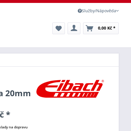
Služby/Nápověda
0,00 Kč *
ťka 20mm
č *
klady na dopravu