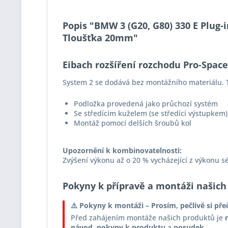
Popis "BMW 3 (G20, G80) 330 E Plug-i
Tloušťka 20mm"
Eibach rozšíření rozchodu Pro-Spac
System 2 se dodává bez montážního materiálu. T
Podložka provedená jako průchozí systém
Se středícím kuželem (se středící výstupkem)
Montáž pomocí delších šroubů kol
Upozornění k kombinovatelnosti:
Zvýšení výkonu až o 20 % vycházející z výkonu s
Pokyny k přípravě a montáži našich
⚠️ Pokyny k montáži – Prosím, pečlivě si pře
Před zahájením montáže našich produktů je
návod
,
pokyny k produktu
a
posudek
.