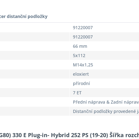
cer distanční podložky
91220007
91220007
66 mm
5x112
M14x1,25
eloxiert
přírodní
7 ET
Přední náprava & Zadní náprav
Distanční podložky provedené 
80) 330 E Plug-in- Hybrid 252 PS (19-20) Šířka roz