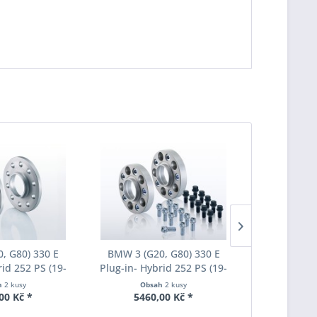
, G80) 330 E
BMW 3 (G20, G80) 330 E
BMW 3 (G2
rid 252 PS (19-
Plug-in- Hybrid 252 PS (19-
Plug-in- Hy
ozchodu Eibach
20) Šířka rozchodu Eibach
20) Šířka 
h
2 kusy
Obsah
2 kusy
Obs
S90-2-18-003
Pro-Spacer S90-7-20-044
Pro-Space
00 Kč *
5460,00 Kč *
5235
oušťka 18mm
System7 Tloušťka 20mm
System7 T