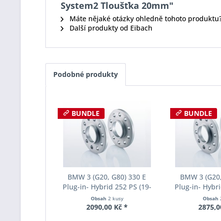
System2 Tloušťka 20mm"
Máte nějaké otázky ohledně tohoto produktu
Další produkty od Eibach
Podobné produkty
BUNDLE
BUNDLE
BMW 3 (G20, G80) 330 E
BMW 3 (G20,
Plug-in- Hybrid 252 PS (19-
Plug-in- Hybri
20) Šířka rozchodu Eibach
20) Šířka roz
Obsah
2 kusy
Obsah
Pro-Spacer S90-2-10-038
Pro-Spacer S
2090,00 Kč *
2875,0
System2 Tloušťka 10mm
System2 Tl