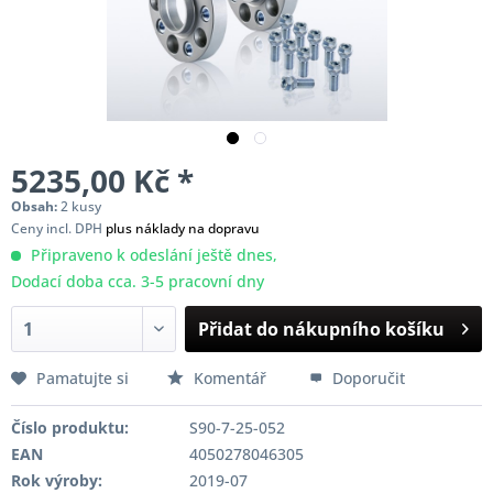
5235,00 Kč *
Obsah:
2 kusy
Ceny incl. DPH
plus náklady na dopravu
Připraveno k odeslání ještě dnes,
Dodací doba cca. 3-5 pracovní dny
Přidat do nákupního košíku
Pamatujte si
Komentář
Doporučit
Číslo produktu:
S90-7-25-052
EAN
4050278046305
Rok výroby:
2019-07