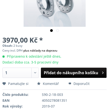
3970,00 Kč *
Obsah:
2 kusy
Ceny incl. DPH
plus náklady na dopravu
Připraveno k odeslání ještě dnes,
Dodací doba cca. 3-5 pracovní dny
Přidat do nákupního košíku
Pamatujte si
Komentář
Doporučit
Číslo produktu:
S90-2-18-003
EAN
4050278081351
Rok výroby:
2019-07