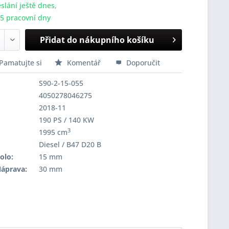
slání ještě dnes,
-5 pracovní dny
Přidat do nákupního košíku
Pamatujte si
Komentář
Doporučit
S90-2-15-055
4050278046275
2018-11
190 PS / 140 KW
3
1995 cm
Diesel / B47 D20 B
olo:
15 mm
Náprava:
30 mm