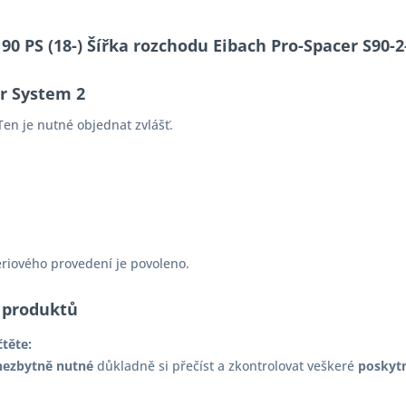
190 PS (18-) Šířka rozchodu Eibach Pro-Spacer S90
er System 2
en je nutné objednat zvlášť.
ériového provedení je povoleno.
 produktů
čtěte:
nezbytně nutné
důkladně si přečíst a zkontrolovat veškeré
poskyt