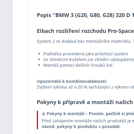
Popis "BMW 3 (G20, G80, G28) 320 D 
Eibach rozšíření rozchodu Pro-Spac
System 2 se dodává bez montážního materiálu. T
Podložka provedená jako průchozí systém
Se středícím kuželem (se středící výstupkem)
Montáž pomocí delších šroubů kol
Upozornění k kombinovatelnosti:
Zvýšení výkonu až o 20 % vycházející z výkonu s
Pokyny k přípravě a montáži našich
⚠️ Pokyny k montáži – Prosím, pečlivě si pře
Před zahájením montáže našich produktů je
návod
,
pokyny k produktu
a
posudek
.