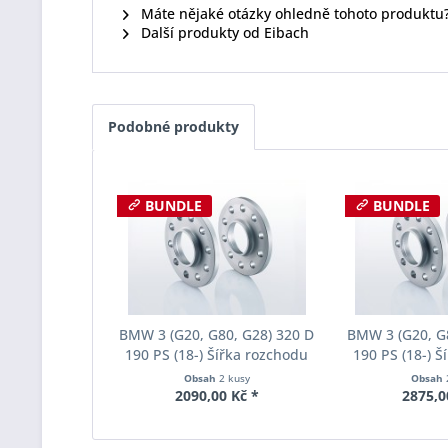
Máte nějaké otázky ohledně tohoto produktu
Další produkty od Eibach
Podobné produkty
BUNDLE
BUNDLE
BMW 3 (G20, G80, G28) 320 D
BMW 3 (G20, G
190 PS (18-) Šířka rozchodu
190 PS (18-) Š
Eibach Pro-Spacer S90-2-10-
Eibach Pro-Spa
Obsah
2 kusy
Obsah
038 System2 Tloušťka 10mm
023 System2 
2090,00 Kč *
2875,0