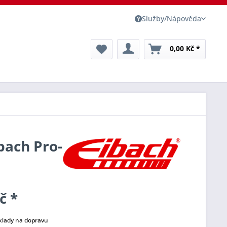
Služby/Nápověda
0,00 Kč *
bach Pro-
č *
klady na dopravu