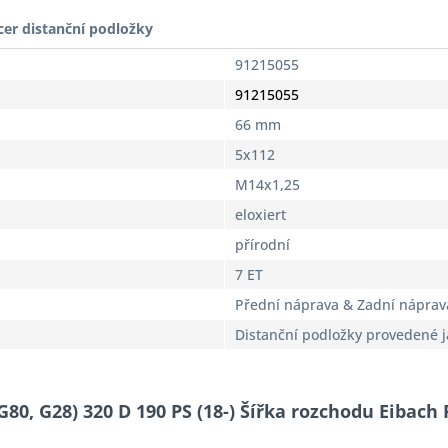
cer distanční podložky
91215055
91215055
66 mm
5x112
M14x1,25
eloxiert
přírodní
7 ET
Přední náprava & Zadní náprav
Distanční podložky provedené 
G80, G28) 320 D 190 PS (18-) Šířka rozchodu Eibach