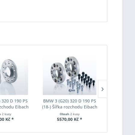
 320 D 190 PS
BMW 3 (G20) 320 D 190 PS
BMW 3 (G20
rozchodu Eibach
(18-) Šířka rozchodu Eibach
(18-) Šířka
S90-2-20-036
Pro-Spacer S90-7-20-044
Pro-Space
h
2 kusy
Obsah
2 kusy
Obs
oušťka 20mm
System7 Tloušťka 20mm
System7 T
00 Kč *
5570,00 Kč *
5235