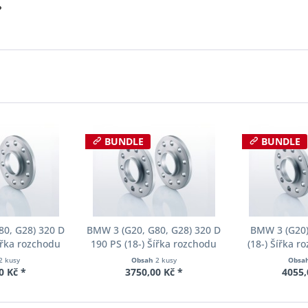
?
BUNDLE
BUNDLE
80, G28) 320 D
BMW 3 (G20, G80, G28) 320 D
BMW 3 (G20)
ířka rozchodu
190 PS (18-) Šířka rozchodu
(18-) Šířka 
cer S90-2-12-
Eibach Pro-Spacer S90-2-18-
Pro-Spacer 
2 kusy
Obsah
2 kusy
Obsa
Tloušťka 12mm
003 System2 Tloušťka 18mm
System2 Tl
0 Kč *
3750,00 Kč *
4055,