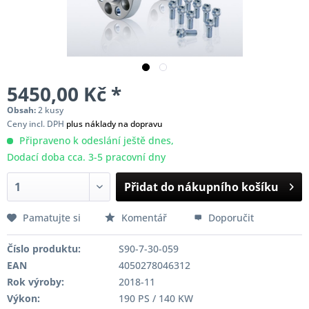
5450,00 Kč *
Obsah:
2 kusy
Ceny incl. DPH
plus náklady na dopravu
Připraveno k odeslání ještě dnes,
Dodací doba cca. 3-5 pracovní dny
Přidat do nákupního košíku
Pamatujte si
Komentář
Doporučit
Číslo produktu:
S90-7-30-059
EAN
4050278046312
Rok výroby:
2018-11
Výkon:
190 PS / 140 KW