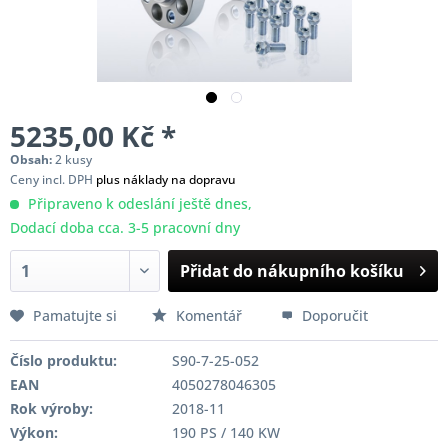
5235,00 Kč *
Obsah:
2 kusy
Ceny incl. DPH
plus náklady na dopravu
Připraveno k odeslání ještě dnes,
Dodací doba cca. 3-5 pracovní dny
Přidat do nákupního košíku
Pamatujte si
Komentář
Doporučit
Číslo produktu:
S90-7-25-052
EAN
4050278046305
Rok výroby:
2018-11
Výkon:
190 PS / 140 KW