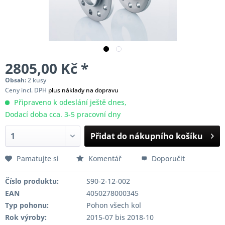
2805,00 Kč *
Obsah:
2 kusy
Ceny incl. DPH
plus náklady na dopravu
Připraveno k odeslání ještě dnes,
Dodací doba cca. 3-5 pracovní dny
Přidat do nákupního košíku
Pamatujte si
Komentář
Doporučit
Číslo produktu:
S90-2-12-002
EAN
4050278000345
Typ pohonu:
Pohon všech kol
Rok výroby:
2015-07 bis 2018-10