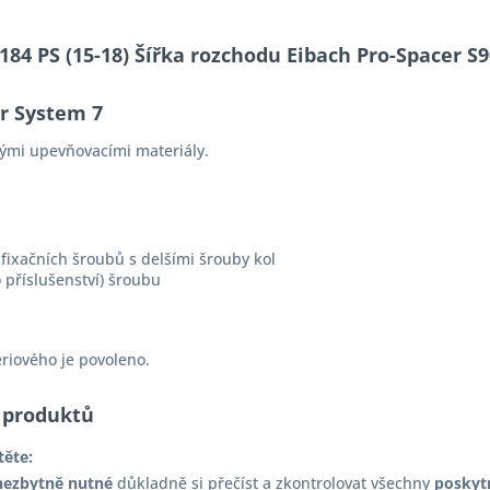
e 184 PS (15-18) Šířka rozchodu Eibach Pro-Spacer
er System 7
ými upevňovacími materiály.
fixačních šroubů s delšími šrouby kol
 příslušenství) šroubu
ériového je povoleno.
 produktů
těte:
nezbytně nutné
důkladně si přečíst a zkontrolovat všechny
poskyt