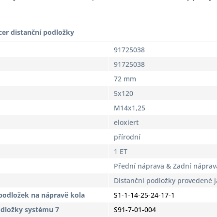
cer distanční podložky
91725038
91725038
72 mm
5x120
M14x1,25
eloxiert
přírodní
1 ET
Přední náprava & Zadní náprav
Distanční podložky provedené 
podložek na nápravě kola
S1-1-14-25-24-17-1
odložky systému 7
S91-7-01-004