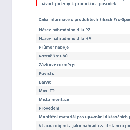
návod
,
pokyny k produktu
a
posudek
.
Další informace o produktech Eibach Pro-Spa
Název náhradního dílu PZ
Název náhradního dílu HA
Průměr náboje
Rozteč šroubů
Závitové rozměry:
Povrch:
Barva:
Max. ET:
Místo montáže
Provedení
Montážní materiál pro upevnění distančních 
Vtlačná objímka jako náhrada za distanční p