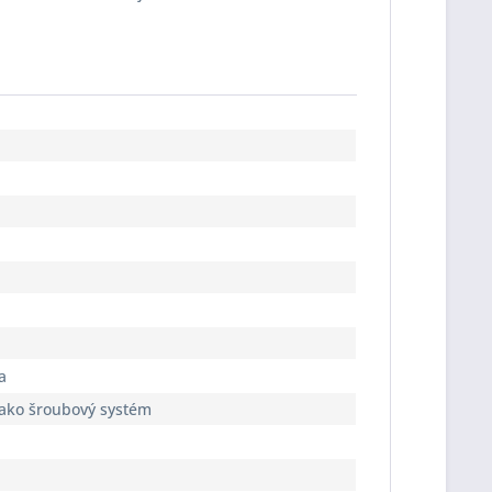
a
jako šroubový systém