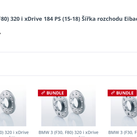
80) 320 i xDrive 184 PS (15-18) Šířka rozchodu Eib
?
BUNDLE
BUNDLE
) 320 i xDrive
BMW 3 (F30, F80) 320 i xDrive
BMW 3 (F30, F