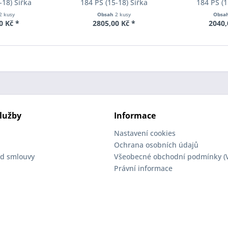
-18) Šířka
184 PS (15-18) Šířka
184 PS (1
ch Pro-Spacer
rozchodu Eibach Pro-Spacer
rozchodu Eib
2 kusy
Obsah
2 kusy
Obsa
04 System2
S90-2-12-002 System2
S90-2-15-
0 Kč *
2805,00 Kč *
2040,
ka 10mm
Tloušťka 12mm
Tloušť
lužby
Informace
Nastavení cookies
Ochrana osobních údajů
d smlouvy
Všeobecné obchodní podmínky (
Právní informace