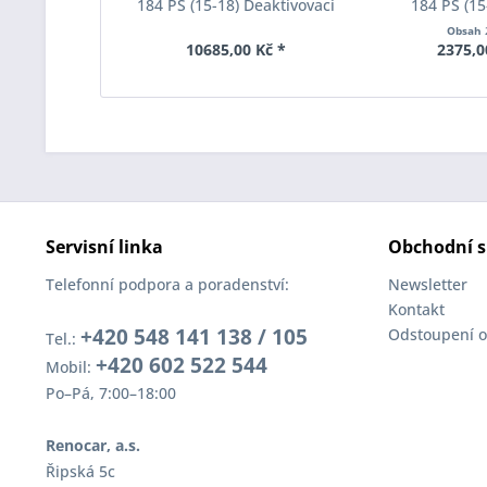
184 PS (15-18) Deaktivovací
184 PS (15
modul Eibach Pro-Tronic
rozchodu Eiba
Obsah
AM65-20-030-01-22
S90-2-10-0
10685,00 Kč *
2375,0
Tloušť
Servisní linka
Obchodní s
Telefonní podpora a poradenství:
Newsletter
Kontakt
+420 548 141 138 / 105
Odstoupení o
Tel.:
+420 602 522 544
Mobil:
Po–Pá, 7:00–18:00
Renocar, a.s.
Řipská 5c