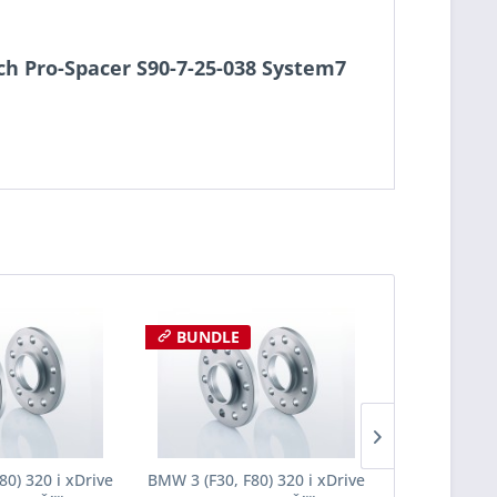
ach Pro-Spacer S90-7-25-038 System7
BUNDLE
80) 320 i xDrive
BMW 3 (F30, F80) 320 i xDrive
BMW 3 (F30, 