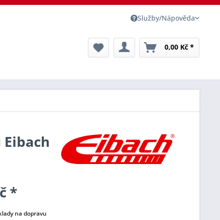
Služby/Nápověda
0,00 Kč *
u Eibach
č *
klady na dopravu