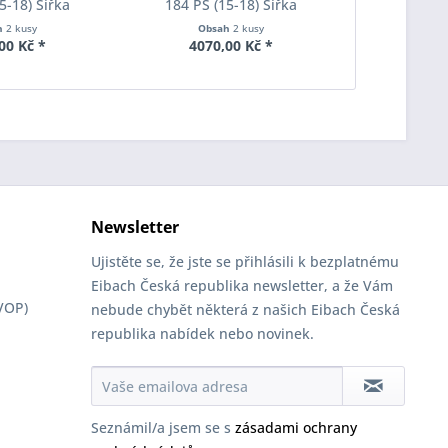
5-18) Šířka
184 PS (15-18) Šířka
184 PS (
ach Pro-Spacer
rozchodu Eibach Pro-Spacer
rozchodu Ei
h
2 kusy
Obsah
2 kusy
Obs
001 System2
S90-2-20-020 System2
S90-7-20
00 Kč *
4070,00 Kč *
6015
ka 15mm
Tloušťka 20mm
Tlouš
Newsletter
Ujistěte se, že jste se přihlásili k bezplatnému
Eibach Česká republika newsletter, a že Vám
VOP)
nebude chybět některá z našich Eibach Česká
republika nabídek nebo novinek.
Seznámil/a jsem se s
zásadami ochrany