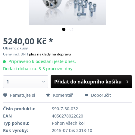
5240,00 Kč *
Obsah:
2 kusy
Ceny incl. DPH
plus náklady na dopravu
Připraveno k odeslání ještě dnes,
Dodací doba cca. 3-5 pracovní dny
Přidat do nákupního košíku
Pamatujte si
Komentář
Doporučit
Číslo produktu:
S90-7-30-032
EAN
4050278022620
Typ pohonu:
Pohon všech kol
Rok výroby:
2015-07 bis 2018-10