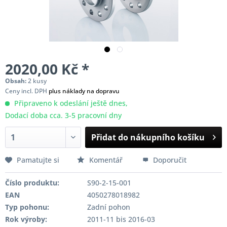
2020,00 Kč *
Obsah:
2 kusy
Ceny incl. DPH
plus náklady na dopravu
Připraveno k odeslání ještě dnes,
Dodací doba cca. 3-5 pracovní dny
Přidat do nákupního košíku
Pamatujte si
Komentář
Doporučit
Číslo produktu:
S90-2-15-001
EAN
4050278018982
Typ pohonu:
Zadní pohon
Rok výroby:
2011-11 bis 2016-03