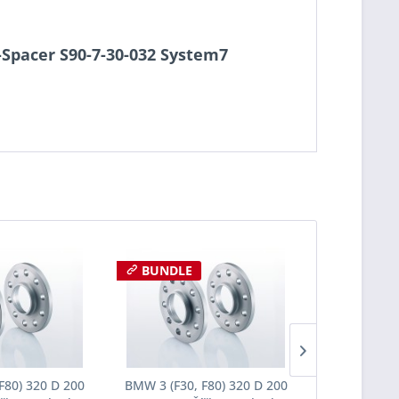
o-Spacer S90-7-30-032 System7
BUNDLE
BUNDLE
F80) 320 D 200
BMW 3 (F30, F80) 320 D 200
BMW 3 (F30,