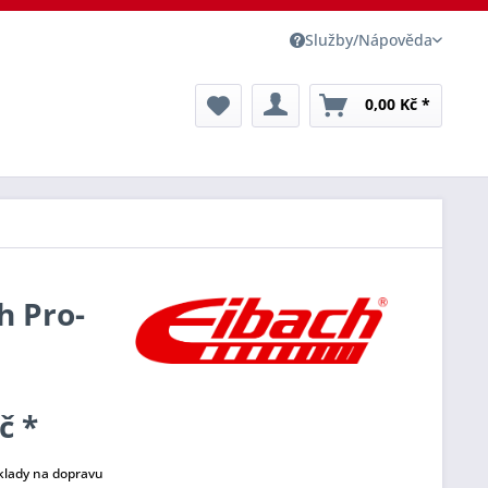
Služby/Nápověda
0,00 Kč *
h Pro-
č *
klady na dopravu