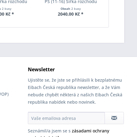
Šířka rozchodu
PS (11-16) Šířka rozchodu
PS (11-16)
pacer S90-2-12-
Eibach Pro-Spacer S90-2-15-
Eibach Pro-
h
2 kusy
Obsah
2 kusy
Obs
Tloušťka 12mm
001 System2 Tloušťka 15mm
020 System2
00 Kč *
2040,00 Kč *
4060
Newsletter
Ujistěte se, že jste se přihlásili k bezplatnému
Eibach Česká republika newsletter, a že Vám
VOP)
nebude chybět některá z našich Eibach Česká
republika nabídek nebo novinek.
Seznámil/a jsem se s
zásadami ochrany