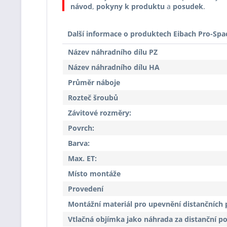
návod
,
pokyny k produktu
a
posudek
.
Další informace o produktech Eibach Pro-Spa
Název náhradního dílu PZ
Název náhradního dílu HA
Průměr náboje
Rozteč šroubů
Závitové rozměry:
Povrch:
Barva:
Max. ET:
Místo montáže
Provedení
Montážní materiál pro upevnění distančních 
Vtlačná objímka jako náhrada za distanční p