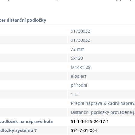
cer distanční podložky
91730032
91730032
72 mm
5x120
M14x1,25
eloxiert
přírodní
1 ET
Přední náprava & Zadní náprav
Distanční podložky provedené 
podložek na nápravě kola
S1-1-14-25-24-17-1
odložky systému 7
S91-7-01-004