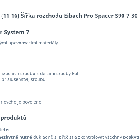
S (11-16) Šířka rozchodu Eibach Pro-Spacer S90-7-
er System 7
ými upevňovacími materiály.
fixačních šroubů s delšími šrouby kol
 příslušenství) šroubu
ériového je povoleno.
 produktů
těte:
nezbytně nutné
důkladně si přečíst a zkontrolovat všechny
poskyt