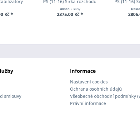
tabilizátory
PS (11-16) Šířka rozchodu
PS (11-16) 
ll-Kit E40-20-
Eibach Pro-Spacer S90-2-10-
Eibach Pro-S
Obsah
2 kusy
Obsa
02-11
004 System2 Tloušťka 10mm
002 System2 
0 Kč *
2375,00 Kč *
2805,
lužby
Informace
Nastavení cookies
Ochrana osobních údajů
d smlouvy
Všeobecné obchodní podmínky (
Právní informace