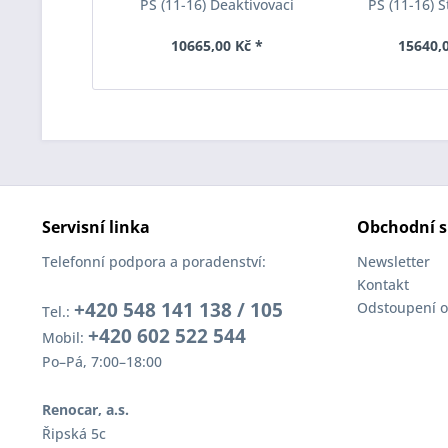
PS (11-16) Deaktivovací
PS (11-16) S
modul Eibach Pro-Tronic
Eibach Anti-Ro
AM65-20-030-01-22
031-
10665,00 Kč *
15640,0
Servisní linka
Obchodní s
Telefonní podpora a poradenství:
Newsletter
Kontakt
+420 548 141 138 / 105
Odstoupení o
Tel.:
+420 602 522 544
Mobil:
Po–Pá, 7:00–18:00
Renocar, a.s.
Řipská 5c