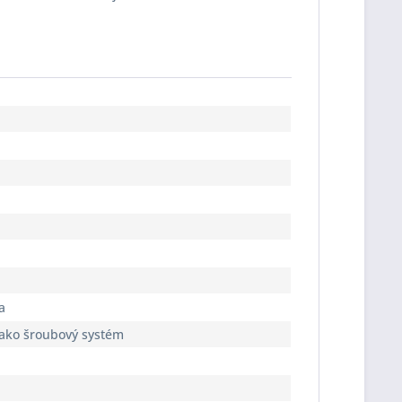
a
jako šroubový systém