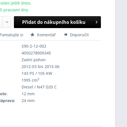
slání ještě dnes,
-5 pracovní dny
Přidat do nákupního košíku
Pamatujte si
Komentář
Doporučit
S90-2-12-002
4050278000345
Zadní pohon
2012-03 bis 2015-06
143 PS / 105 KW
3
1995 cm
Diesel / N47 D20 C
olo:
12 mm
Náprava:
24 mm