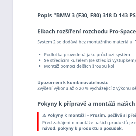
Popis "BMW 3 (F30, F80) 318 D 143 P
Eibach rozšíření rozchodu Pro-Spac
System 2 se dodává bez montážního materiálu. T
Podložka provedená jako průchozí systém
Se středícím kuželem (se středící výstupkem)
Montáž pomocí delších šroubů kol
Upozornění k kombinovatelnosti:
Zvýšení výkonu až o 20 % vycházející z výkonu s
Pokyny k přípravě a montáži našich
⚠️ Pokyny k montáži – Prosím, pečlivě si pře
Před zahájením montáže našich produktů je
návod
,
pokyny k produktu
a
posudek
.