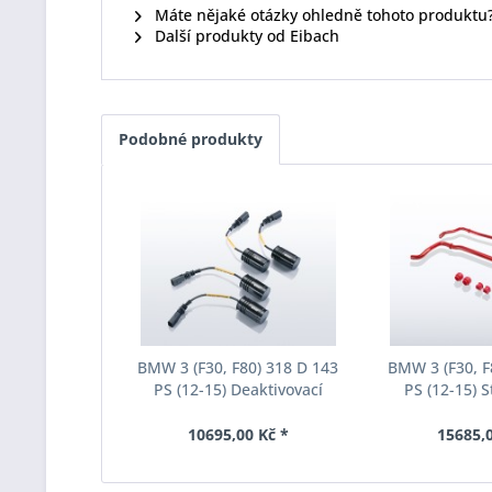
Máte nějaké otázky ohledně tohoto produktu
Další produkty od Eibach
Podobné produkty
BMW 3 (F30, F80) 318 D 143
BMW 3 (F30, F
PS (12-15) Deaktivovací
PS (12-15) S
modul Eibach Pro-Tronic
Eibach Anti-Ro
AM65-20-030-01-22
031-
10695,00 Kč *
15685,0