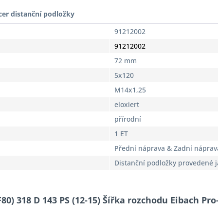
cer distanční podložky
91212002
91212002
72 mm
5x120
M14x1,25
eloxiert
přírodní
1 ET
Přední náprava & Zadní náprav
Distanční podložky provedené 
80) 318 D 143 PS (12-15) Šířka rozchodu Eibach Pr