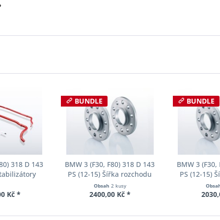
?
BUNDLE
BUNDLE
80) 318 D 143
BMW 3 (F30, F80) 318 D 143
BMW 3 (F30, 
tabilizátory
PS (12-15) Šířka rozchodu
PS (12-15) 
ll-Kit E40-20-
Eibach Pro-Spacer S90-2-10-
Eibach Pro-S
Obsah
2 kusy
Obsa
02-11
004 System2 Tloušťka 10mm
001 System2 
0 Kč *
2400,00 Kč *
2030,