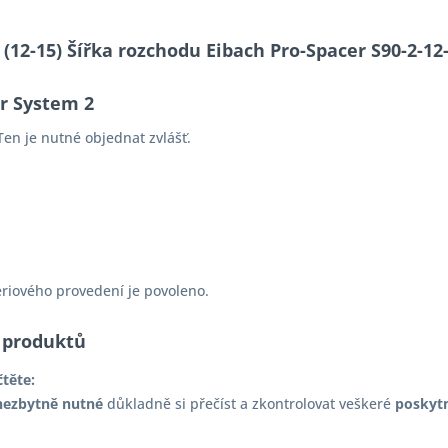
S (12-15) Šířka rozchodu Eibach Pro-Spacer S90-2-
er System 2
en je nutné objednat zvlášť.
ériového provedení je povoleno.
 produktů
čtěte:
nezbytně nutné
důkladně si přečíst a zkontrolovat veškeré
poskyt