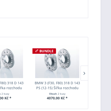
BUNDLE
F80) 318 D 143
BMW 3 (F30, F80) 318 D 143
BMW 3 (F30,
Šířka rozchodu
PS (12-15) Šířka rozchodu
PS (12-15)
pacer S90-2-15-
Eibach Pro-Spacer S90-2-20-
Eibach Pro-
h
2 kusy
Obsah
2 kusy
Obs
Tloušťka 15mm
020 System2 Tloušťka 20mm
036 System7
00 Kč *
4070,00 Kč *
6020