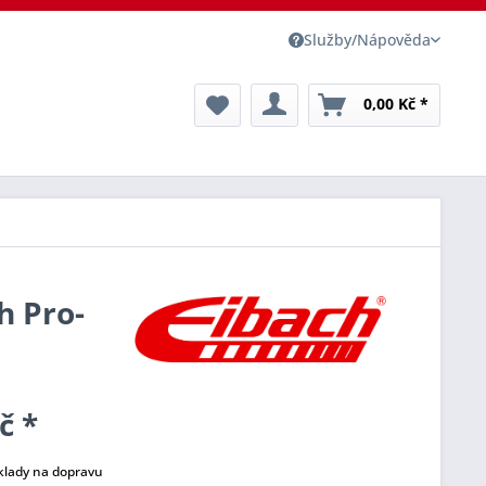
Služby/Nápověda
0,00 Kč *
h Pro-
č *
klady na dopravu