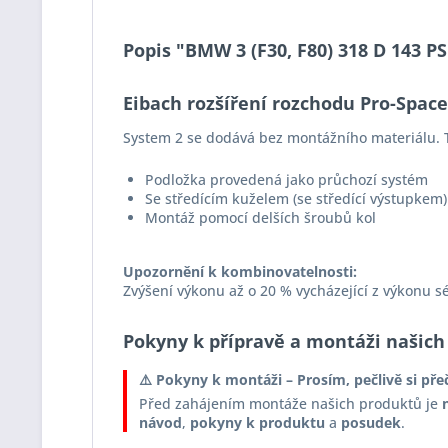
Popis "BMW 3 (F30, F80) 318 D 143 P
Eibach rozšíření rozchodu Pro-Spac
System 2 se dodává bez montážního materiálu. T
Podložka provedená jako průchozí systém
Se středícím kuželem (se středící výstupkem)
Montáž pomocí delších šroubů kol
Upozornění k kombinovatelnosti:
Zvýšení výkonu až o 20 % vycházející z výkonu s
Pokyny k přípravě a montáži našich
⚠️ Pokyny k montáži – Prosím, pečlivě si pře
Před zahájením montáže našich produktů je
návod
,
pokyny k produktu
a
posudek
.