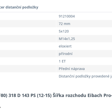
cer distanční podložky
91210004
72 mm
5x120
M14x1,25
eloxiert
přírodní
1 ET
Přední náprava
Distanční podložky provedené 
80) 318 D 143 PS (12-15) Šířka rozchodu Eibach Pr
?