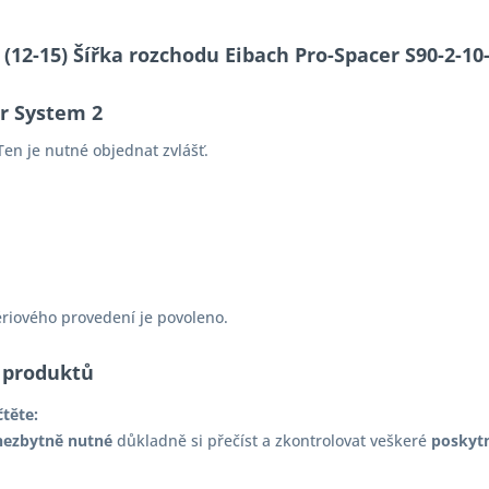
S (12-15) Šířka rozchodu Eibach Pro-Spacer S90-2-
er System 2
en je nutné objednat zvlášť.
ériového provedení je povoleno.
 produktů
čtěte:
nezbytně nutné
důkladně si přečíst a zkontrolovat veškeré
poskyt