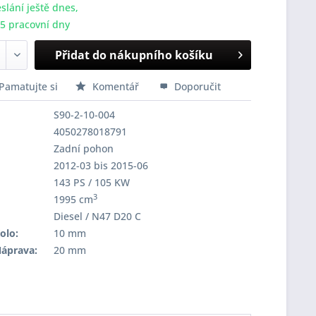
slání ještě dnes,
-5 pracovní dny
Přidat do nákupního košíku
Pamatujte si
Komentář
Doporučit
S90-2-10-004
4050278018791
Zadní pohon
2012-03 bis 2015-06
143 PS / 105 KW
3
1995 cm
Diesel / N47 D20 C
olo:
10 mm
Náprava:
20 mm