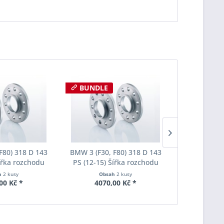
BUNDLE
F80) 318 D 143
BMW 3 (F30, F80) 318 D 143
BMW 3 (F30,
Šířka rozchodu
PS (12-15) Šířka rozchodu
PS (12-15)
pacer S90-2-15-
Eibach Pro-Spacer S90-2-20-
Eibach Pro-
h
2 kusy
Obsah
2 kusy
Obs
Tloušťka 15mm
020 System2 Tloušťka 20mm
036 System7
00 Kč *
4070,00 Kč *
6015