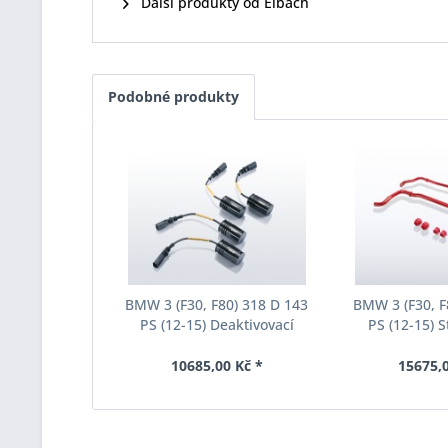
Další produkty od Eibach
Podobné produkty
BMW 3 (F30, F80) 318 D 143
BMW 3 (F30, F
PS (12-15) Deaktivovací
PS (12-15) S
modul Eibach Pro-Tronic
Eibach Anti-Ro
AM65-20-030-01-22
031-
10685,00 Kč *
15675,0