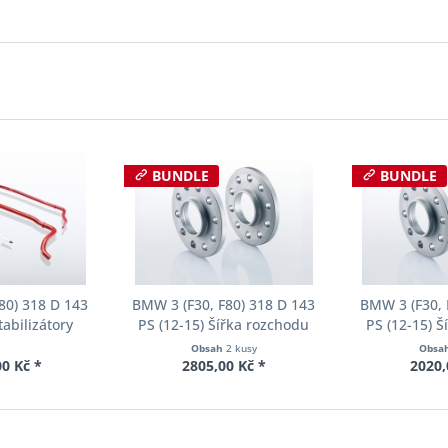
BUNDLE
BUNDLE
80) 318 D 143
BMW 3 (F30, F80) 318 D 143
BMW 3 (F30, 
tabilizátory
PS (12-15) Šířka rozchodu
PS (12-15) 
ll-Kit E40-20-
Eibach Pro-Spacer S90-2-12-
Eibach Pro-S
Obsah
2 kusy
Obsa
02-11
002 System2 Tloušťka 12mm
001 System2 
0 Kč *
2805,00 Kč *
2020,