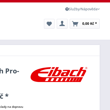
Služby/Nápověda
0,00 Kč *
h Pro-
č *
klady na dopravu