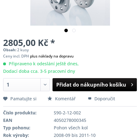
2805,00 Kč *
Obsah:
2 kusy
Ceny incl. DPH
plus náklady na dopravu
Připraveno k odeslání ještě dnes,
Dodací doba cca. 3-5 pracovní dny
Přidat do nákupního košíku
Pamatujte si
Komentář
Doporučit
Číslo produktu:
S90-2-12-002
EAN
4050278000345
Typ pohonu:
Pohon všech kol
Rok výroby:
2008-09 bis 2011-10