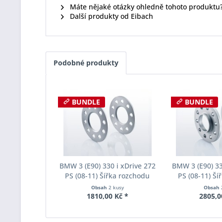
Máte nějaké otázky ohledně tohoto produktu
Další produkty od Eibach
Podobné produkty
BUNDLE
BUNDLE
BMW 3 (E90) 330 i xDrive 272
BMW 3 (E90) 33
PS (08-11) Šířka rozchodu
PS (08-11) Ší
Eibach Pro-Spacer S90-1-05-
Eibach Pro-Spa
Obsah
2 kusy
Obsah
017 System1 Tloušťka 5mm
002 System2 
1810,00 Kč *
2805,0