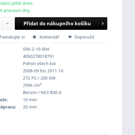
slání ještě dnes,
-5 pracovní dny
Přidat do nákupního košíku
Pamatujte si
Komentář
Doporučit
S90-2-10-004
4050278018791
Pohon všech kol
2008-09 bis 2011-10
272 PS / 200 KW
3
2996 cm
Benzin / N53 B30 A
olo:
10 mm
Náprava:
20 mm