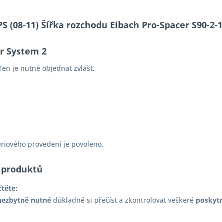
 PS (08-11) Šířka rozchodu Eibach Pro-Spacer S90-
er System 2
en je nutné objednat zvlášť.
ériového provedení je povoleno.
 produktů
čtěte:
nezbytně nutné
důkladně si přečíst a zkontrolovat veškeré
poskyt