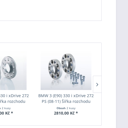
30 i xDrive 272
BMW 3 (E90) 330 i xDrive 272
BMW 3 (E90) 
Šířka rozchodu
PS (08-11) Šířka rozchodu
PS (08-11)
pacer S90-2-20-
Eibach Pro-Spacer S90-7-20-
Eibach Pro-
h
2 kusy
Obsah
2 kusy
Obs
Tloušťka 20mm
010 System7 Tloušťka 20mm
011 System7
00 Kč *
2810,00 Kč *
3190