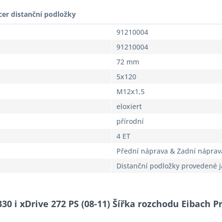
cer distanční podložky
91210004
91210004
72 mm
5x120
M12x1,5
eloxiert
přírodní
4 ET
Přední náprava & Zadní náprav
Distanční podložky provedené 
30 i xDrive 272 PS (08-11) Šířka rozchodu Eibach 