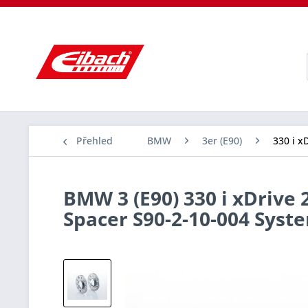
Přehled
BMW
3er (E90)
330 i x
BMW 3 (E90) 330 i xDrive 
Spacer S90-2-10-004 Sys