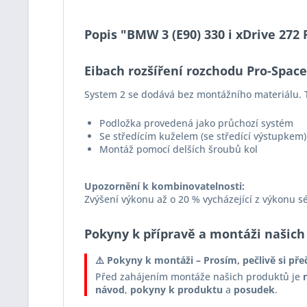
Popis "BMW 3 (E90) 330 i xDrive 272
Eibach rozšíření rozchodu Pro-Spac
System 2 se dodává bez montážního materiálu. T
Podložka provedená jako průchozí systém
Se středícím kuželem (se středící výstupkem)
Montáž pomocí delších šroubů kol
Upozornění k kombinovatelnosti:
Zvýšení výkonu až o 20 % vycházející z výkonu s
Pokyny k přípravě a montáži našich
⚠️ Pokyny k montáži – Prosím, pečlivě si pře
Před zahájením montáže našich produktů je
návod
,
pokyny k produktu
a
posudek
.