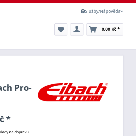
Služby/Nápověda
0,00 Kč *
ach Pro-
č *
klady na dopravu