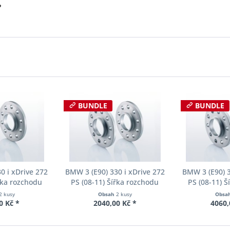
?
BUNDLE
BUNDLE
0 i xDrive 272
BMW 3 (E90) 330 i xDrive 272
BMW 3 (E90) 3
řka rozchodu
PS (08-11) Šířka rozchodu
PS (08-11) 
cer S90-2-12-
Eibach Pro-Spacer S90-2-15-
Eibach Pro-S
2 kusy
Obsah
2 kusy
Obsa
Tloušťka 12mm
001 System2 Tloušťka 15mm
020 System2 
0 Kč *
2040,00 Kč *
4060,