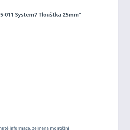
7-25-011 System7 Tloušťka 25mm"
nuté informace
, zejména
montážní