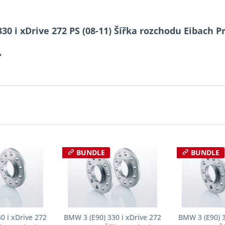
30 i xDrive 272 PS (08-11) Šířka rozchodu Eibach 
?
BUNDLE
BUNDLE
0 i xDrive 272
BMW 3 (E90) 330 i xDrive 272
BMW 3 (E90) 3