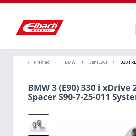
Přehled
BMW
3er (E90)
330 i x
BMW 3 (E90) 330 i xDrive 
Spacer S90-7-25-011 Sys