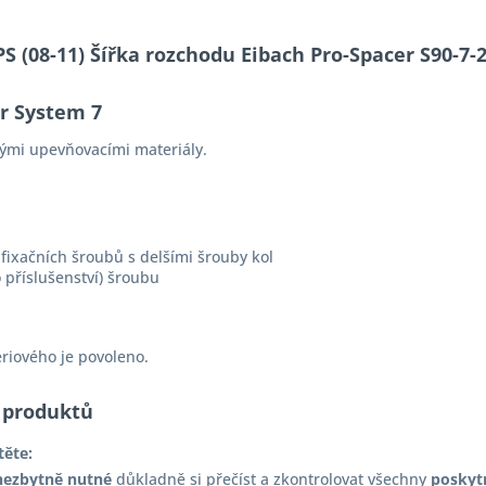
 PS (08-11) Šířka rozchodu Eibach Pro-Spacer S90-
er System 7
ými upevňovacími materiály.
fixačních šroubů s delšími šrouby kol
 příslušenství) šroubu
ériového je povoleno.
 produktů
těte:
nezbytně nutné
důkladně si přečíst a zkontrolovat všechny
poskyt