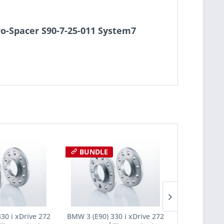
Pro-Spacer S90-7-25-011 System7
BUNDLE
30 i xDrive 272
BMW 3 (E90) 330 i xDrive 272
BMW 3 (E90) 