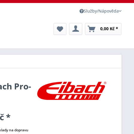
Služby/Nápověda
0,00 Kč *
ach Pro-
č *
klady na dopravu