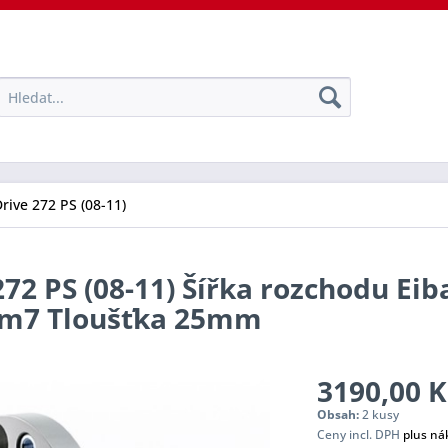
Drive 272 PS (08-11)
272 PS (08-11) Šířka rozchodu Eib
tem7 Tloušťka 25mm
3190,00 K
Obsah:
2 kusy
Ceny incl. DPH
plus ná