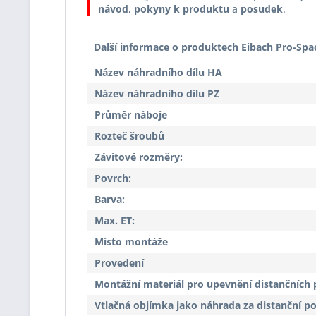
návod
,
pokyny k produktu
a
posudek
.
Další informace o produktech Eibach Pro-Spa
Název náhradního dílu HA
Název náhradního dílu PZ
Průměr náboje
Rozteč šroubů
Závitové rozměry:
Povrch:
Barva:
Max. ET:
Místo montáže
Provedení
Montážní materiál pro upevnění distančních 
Vtlačná objímka jako náhrada za distanční p