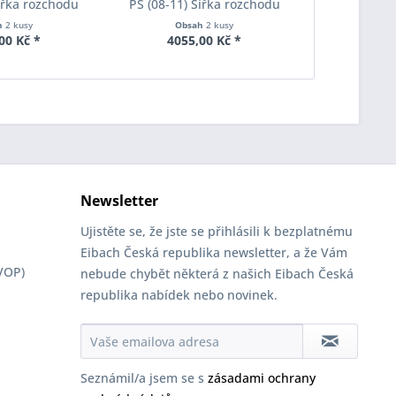
Šířka rozchodu
PS (08-11) Šířka rozchodu
PS (08-11)
pacer S90-2-15-
Eibach Pro-Spacer S90-2-20-
Eibach Pro-
h
2 kusy
Obsah
2 kusy
Obs
Tloušťka 15mm
020 System2 Tloušťka 20mm
010 System7
00 Kč *
4055,00 Kč *
2820
Newsletter
Ujistěte se, že jste se přihlásili k bezplatnému
Eibach Česká republika newsletter, a že Vám
VOP)
nebude chybět některá z našich Eibach Česká
republika nabídek nebo novinek.
Seznámil/a jsem se s
zásadami ochrany