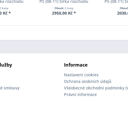
řka rozchodu
PS (08-11) Šířka rozchodu
PS (08-11) 
cer S90-2-10-
Eibach Pro-Spacer S90-2-12-
Eibach Pro-S
2 kusy
Obsah
2 kusy
Obsa
Tloušťka 10mm
002 System2 Tloušťka 12mm
001 System2 
0 Kč *
2950,00 Kč *
2030,
lužby
Informace
Nastavení cookies
Ochrana osobních údajů
d smlouvy
Všeobecné obchodní podmínky (
Právní informace