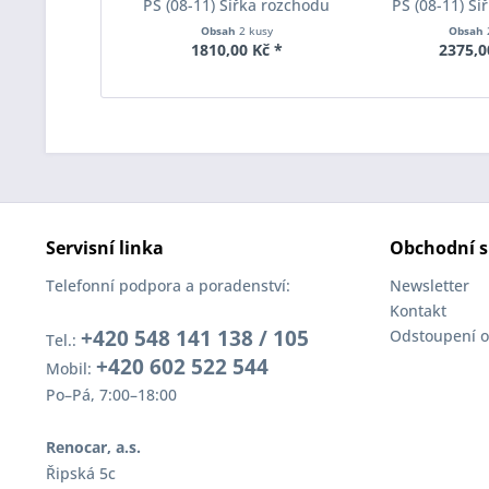
PS (08-11) Šířka rozchodu
PS (08-11) Ší
Eibach Pro-Spacer S90-1-05-
Eibach Pro-Spa
Obsah
2 kusy
Obsah
017 System1 Tloušťka 5mm
004 System2 
1810,00 Kč *
2375,0
Servisní linka
Obchodní s
Telefonní podpora a poradenství:
Newsletter
Kontakt
+420 548 141 138 / 105
Odstoupení o
Tel.:
+420 602 522 544
Mobil:
Po–Pá, 7:00–18:00
Renocar, a.s.
Řipská 5c