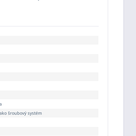
a
jako šroubový systém