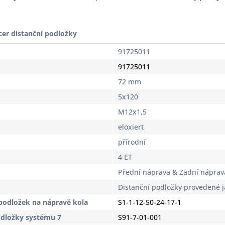
cer distanční podložky
91725011
91725011
72 mm
5x120
M12x1,5
eloxiert
přírodní
4 ET
Přední náprava & Zadní náprav
Distanční podložky provedené 
podložek na nápravě kola
S1-1-12-50-24-17-1
odložky systému 7
S91-7-01-001