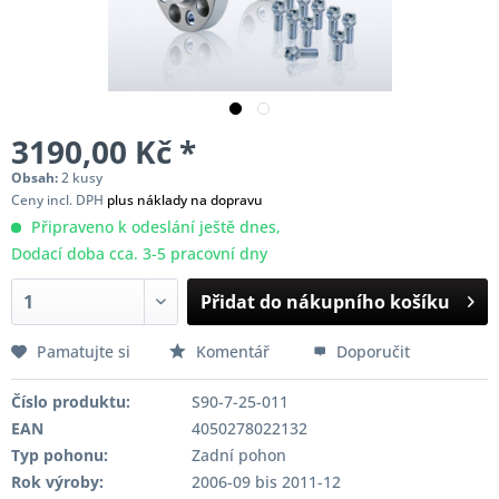
3190,00 Kč *
Obsah:
2 kusy
Ceny incl. DPH
plus náklady na dopravu
Připraveno k odeslání ještě dnes,
Dodací doba cca. 3-5 pracovní dny
Přidat do nákupního košíku
Pamatujte si
Komentář
Doporučit
Číslo produktu:
S90-7-25-011
EAN
4050278022132
Typ pohonu:
Zadní pohon
Rok výroby:
2006-09 bis 2011-12