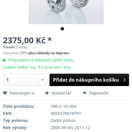
2375,00 Kč *
Obsah:
2 kusy
Ceny incl. DPH
plus náklady na dopravu
Připraveno k odeslání ještě dnes,
Dodací doba cca. 3-5 pracovní dny
Přidat do nákupního košíku
Pamatujte si
Komentář
Doporučit
Číslo produktu:
S90-2-10-004
EAN
4050278018791
Typ pohonu:
Zadní pohon
Rok výroby:
2006-09 bis 2011-12