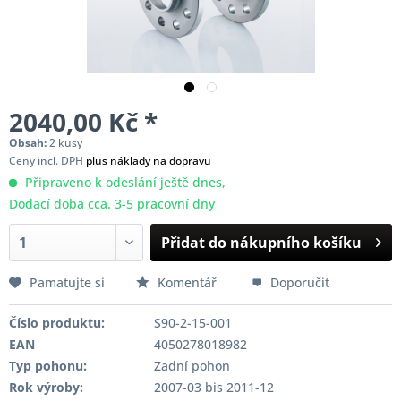
2040,00 Kč *
Obsah:
2 kusy
Ceny incl. DPH
plus náklady na dopravu
Připraveno k odeslání ještě dnes,
Dodací doba cca. 3-5 pracovní dny
Přidat do nákupního košíku
Pamatujte si
Komentář
Doporučit
Číslo produktu:
S90-2-15-001
EAN
4050278018982
Typ pohonu:
Zadní pohon
Rok výroby:
2007-03 bis 2011-12