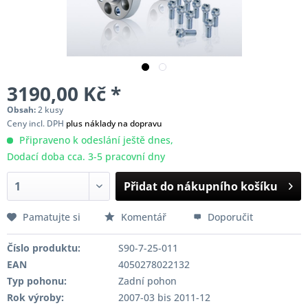
3190,00 Kč *
Obsah:
2 kusy
Ceny incl. DPH
plus náklady na dopravu
Připraveno k odeslání ještě dnes,
Dodací doba cca. 3-5 pracovní dny
Přidat do nákupního košíku
Pamatujte si
Komentář
Doporučit
Číslo produktu:
S90-7-25-011
EAN
4050278022132
Typ pohonu:
Zadní pohon
Rok výroby:
2007-03 bis 2011-12