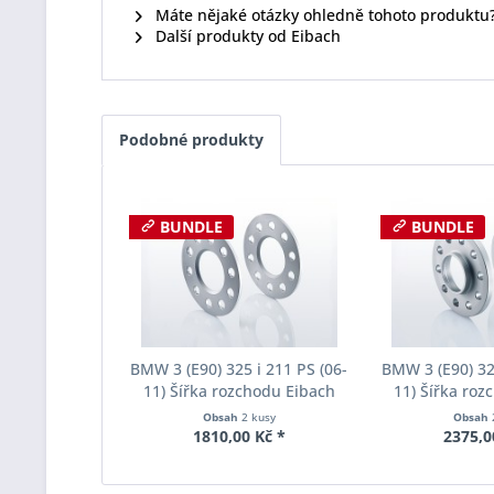
Máte nějaké otázky ohledně tohoto produktu
Další produkty od Eibach
Podobné produkty
BUNDLE
BUNDLE
BMW 3 (E90) 325 i 211 PS (06-
BMW 3 (E90) 325
11) Šířka rozchodu Eibach
11) Šířka roz
Pro-Spacer S90-1-05-017
Pro-Spacer S
Obsah
2 kusy
Obsah
System1 Tloušťka 5mm
System2 Tl
1810,00 Kč *
2375,0