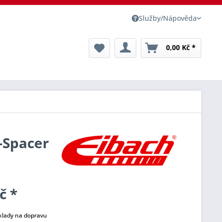
Služby/Nápověda
0,00 Kč *
o-Spacer
č *
klady na dopravu