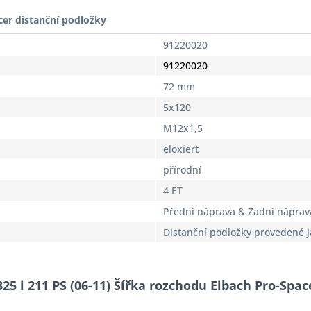
cer distanční podložky
91220020
91220020
72 mm
5x120
M12x1,5
eloxiert
přírodní
4 ET
Přední náprava & Zadní náprav
Distanční podložky provedené 
25 i 211 PS (06-11) Šířka rozchodu Eibach Pro-Spa