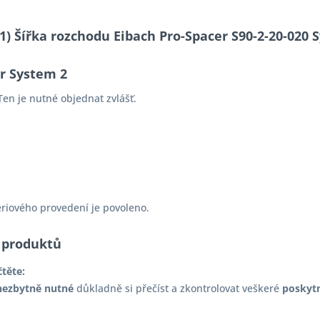
-11) Šířka rozchodu Eibach Pro-Spacer S90-2-20-02
er System 2
en je nutné objednat zvlášť.
ériového provedení je povoleno.
 produktů
čtěte:
nezbytně nutné
důkladně si přečíst a zkontrolovat veškeré
poskyt