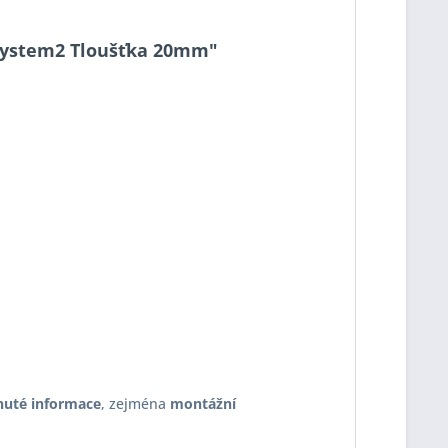
0 System2 Tloušťka 20mm"
nuté informace
, zejména
montážní