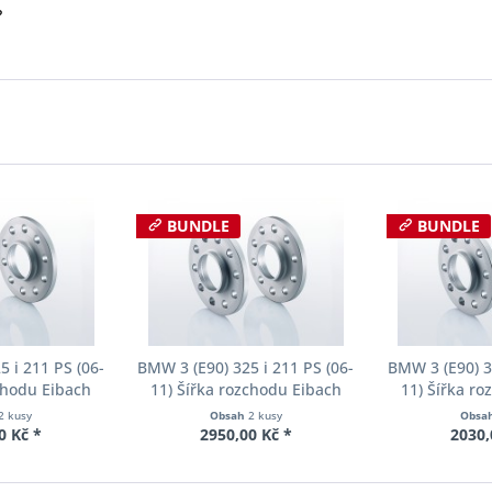
?
BUNDLE
BUNDLE
 i 211 PS (06-
BMW 3 (E90) 325 i 211 PS (06-
BMW 3 (E90) 3
chodu Eibach
11) Šířka rozchodu Eibach
11) Šířka r
90-2-10-004
Pro-Spacer S90-2-12-002
Pro-Spacer 
2 kusy
Obsah
2 kusy
Obsa
oušťka 10mm
System2 Tloušťka 12mm
System2 Tl
0 Kč *
2950,00 Kč *
2030,