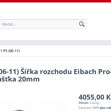
11 PS (06-11)
(06-11) Šířka rozchodu Eibach Pr
oušťka 20mm
4055,00 K
Obsah:
2 kusy
Ceny incl. DPH
plus ná