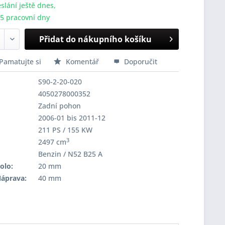
slání ještě dnes,
-5 pracovní dny
Přidat do nákupního košíku
Pamatujte si
Komentář
Doporučit
S90-2-20-020
4050278000352
Zadní pohon
2006-01 bis 2011-12
211 PS / 155 KW
3
2497 cm
Benzin / N52 B25 A
olo:
20 mm
Náprava:
40 mm