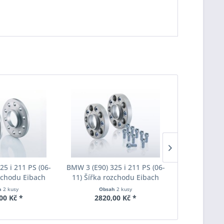
25 i 211 PS (06-
BMW 3 (E90) 325 i 211 PS (06-
BMW 3 (E90) 
ozchodu Eibach
11) Šířka rozchodu Eibach
11) Šířka 
S90-2-15-001
Pro-Spacer S90-7-20-010
Pro-Space
h
2 kusy
Obsah
2 kusy
Obs
oušťka 15mm
System7 Tloušťka 20mm
System7 T
00 Kč *
2820,00 Kč *
3190