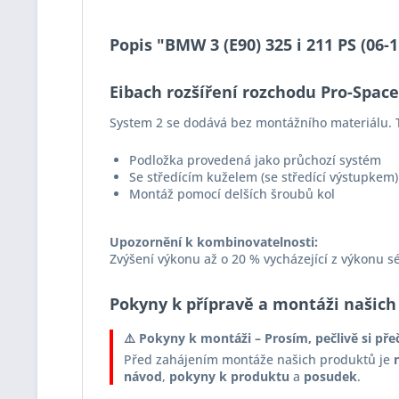
Popis "BMW 3 (E90) 325 i 211 PS (06
Eibach rozšíření rozchodu Pro-Spac
System 2 se dodává bez montážního materiálu. T
Podložka provedená jako průchozí systém
Se středícím kuželem (se středící výstupkem)
Montáž pomocí delších šroubů kol
Upozornění k kombinovatelnosti:
Zvýšení výkonu až o 20 % vycházející z výkonu s
Pokyny k přípravě a montáži našich
⚠️ Pokyny k montáži – Prosím, pečlivě si pře
Před zahájením montáže našich produktů je
návod
,
pokyny k produktu
a
posudek
.