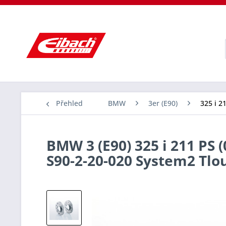
Přehled
BMW
3er (E90)
325 i 2
BMW 3 (E90) 325 i 211 PS 
S90-2-20-020 System2 Tl