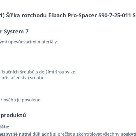
-11) Šířka rozchodu Eibach Pro-Spacer S90-7-25-01
er System 7
ými upevňovacími materiály.
fixačních šroubů s delšími šrouby kol
 příslušenství) šroubu
ériového je povoleno.
 produktů
těte:
nezbytně nutné
důkladně si přečíst a zkontrolovat všechny
poskyt