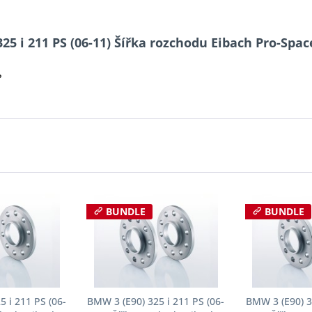
25 i 211 PS (06-11) Šířka rozchodu Eibach Pro-Spa
?
BUNDLE
BUNDLE
 i 211 PS (06-
BMW 3 (E90) 325 i 211 PS (06-
BMW 3 (E90) 3