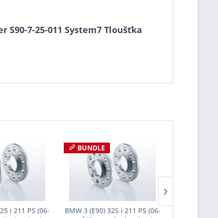
cer S90-7-25-011 System7 Tloušťka
BUNDLE
25 i 211 PS (06-
BMW 3 (E90) 325 i 211 PS (06-
BMW 3 (E90) 