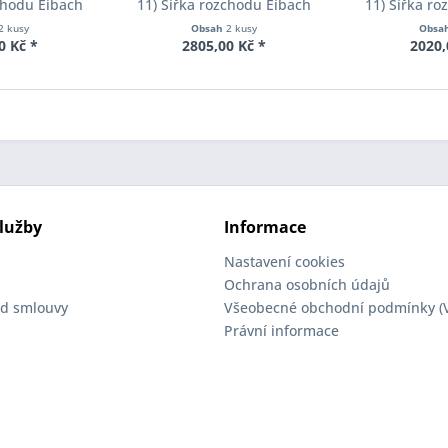
chodu Eibach
11) Šířka rozchodu Eibach
11) Šířka r
90-2-10-004
Pro-Spacer S90-2-12-002
Pro-Spacer 
2 kusy
Obsah
2 kusy
Obsa
oušťka 10mm
System2 Tloušťka 12mm
System2 Tl
0 Kč *
2805,00 Kč *
2020,
lužby
Informace
Nastavení cookies
Ochrana osobních údajů
d smlouvy
Všeobecné obchodní podmínky (
Právní informace