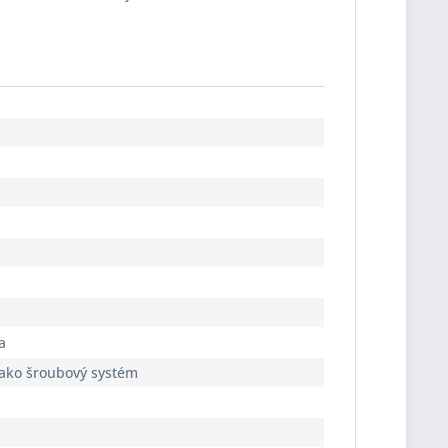
a
jako šroubový systém