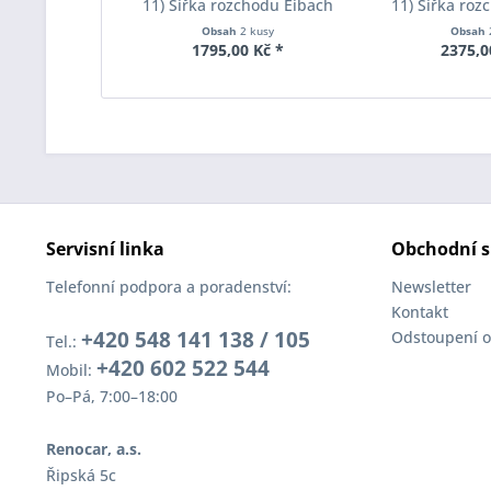
11) Šířka rozchodu Eibach
11) Šířka roz
Pro-Spacer S90-1-05-017
Pro-Spacer S
Obsah
2 kusy
Obsah
System1 Tloušťka 5mm
System2 Tl
1795,00 Kč *
2375,0
Servisní linka
Obchodní s
Telefonní podpora a poradenství:
Newsletter
Kontakt
+420 548 141 138 / 105
Odstoupení o
Tel.:
+420 602 522 544
Mobil:
Po–Pá, 7:00–18:00
Renocar, a.s.
Řipská 5c