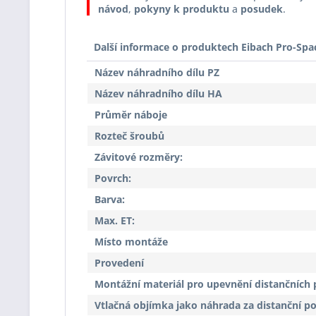
návod
,
pokyny k produktu
a
posudek
.
Další informace o produktech Eibach Pro-Spa
Název náhradního dílu PZ
Název náhradního dílu HA
Průměr náboje
Rozteč šroubů
Závitové rozměry:
Povrch:
Barva:
Max. ET:
Místo montáže
Provedení
Montážní materiál pro upevnění distančních 
Vtlačná objímka jako náhrada za distanční p