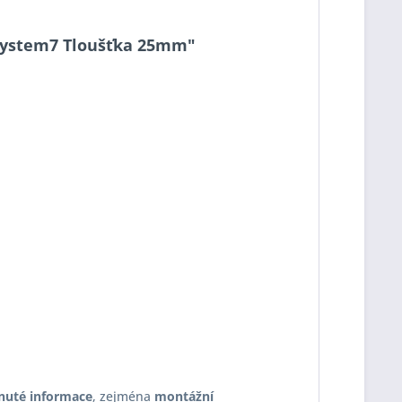
1 System7 Tloušťka 25mm"
nuté informace
, zejména
montážní