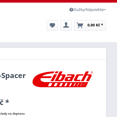
Služby/Nápověda
0,00 Kč *
o-Spacer
č *
klady na dopravu