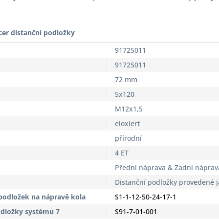
cer distanční podložky
91725011
91725011
72 mm
5x120
M12x1,5
eloxiert
přírodní
4 ET
Přední náprava & Zadní náprav
Distanční podložky provedené 
podložek na nápravě kola
S1-1-12-50-24-17-1
odložky systému 7
S91-7-01-001