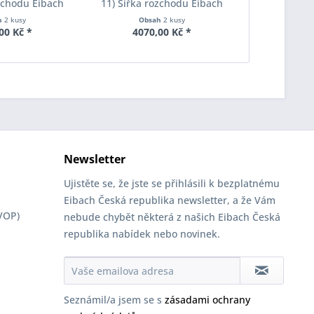
ozchodu Eibach
11) Šířka rozchodu Eibach
11) Šířka 
S90-2-15-001
Pro-Spacer S90-2-20-020
Pro-Space
h
2 kusy
Obsah
2 kusy
Obs
oušťka 15mm
System2 Tloušťka 20mm
System7 T
00 Kč *
4070,00 Kč *
2785
Newsletter
Ujistěte se, že jste se přihlásili k bezplatnému
Eibach Česká republika newsletter, a že Vám
VOP)
nebude chybět některá z našich Eibach Česká
republika nabídek nebo novinek.
Seznámil/a jsem se s
zásadami ochrany