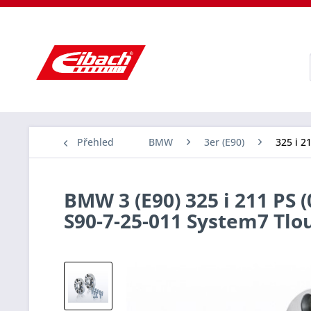
Přehled
BMW
3er (E90)
325 i 2
BMW 3 (E90) 325 i 211 PS 
S90-7-25-011 System7 Tl