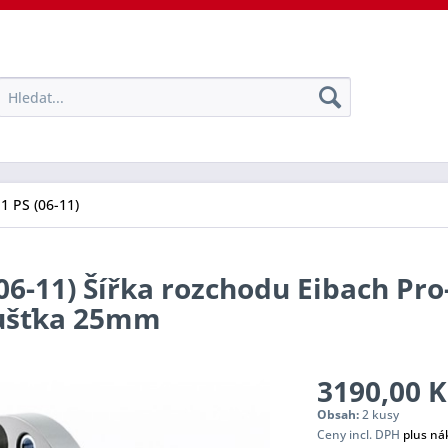
11 PS (06-11)
(06-11) Šířka rozchodu Eibach Pr
oušťka 25mm
3190,00 K
Obsah:
2 kusy
Ceny incl. DPH
plus ná