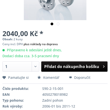
2040,00 Kč *
Obsah:
2 kusy
Ceny incl. DPH
plus náklady na dopravu
Připraveno k odeslání ještě dnes,
Dodací doba cca. 3-5 pracovní dny
Přidat do nákupního košíku
Pamatujte si
Komentář
Doporučit
Číslo produktu:
S90-2-15-001
EAN
4050278018982
Typ pohonu:
Zadní pohon
Rok výroby:
2006-01 bis 2011-12