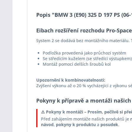
Popis "BMW 3 (E90) 325 D 197 PS (06
Eibach rozšíření rozchodu Pro-Spac
System 2 se dodává bez montážního materiálu. T
Podložka provedená jako průchozí systém
Se středícím kuželem (se středící výstupkem)
Montáž pomocí delších šroubů kol
Upozornění k kombinovatelnosti:
Zvýšení výkonu až o 20 % vycházející z výkonu s
Pokyny k přípravě a montáži našich
⚠️ Pokyny k montáži – Prosím, pečlivě si pře
Před zahájením montáže našich produktů je
návod
,
pokyny k produktu
a
posudek
.