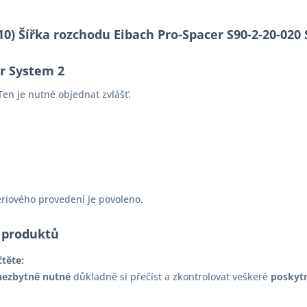
-10) Šířka rozchodu Eibach Pro-Spacer S90-2-20-0
er System 2
en je nutné objednat zvlášť.
ériového provedení je povoleno.
 produktů
čtěte:
nezbytně nutné
důkladně si přečíst a zkontrolovat veškeré
poskyt