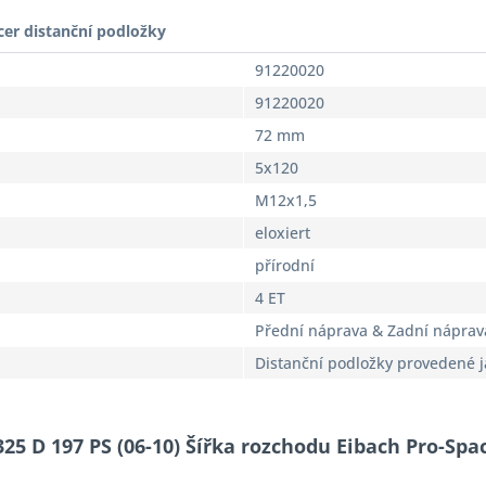
cer distanční podložky
91220020
91220020
72 mm
5x120
M12x1,5
eloxiert
přírodní
4 ET
Přední náprava & Zadní náprav
Distanční podložky provedené 
325 D 197 PS (06-10) Šířka rozchodu Eibach Pro-Spa