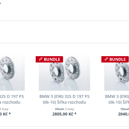
?
BUNDLE
BUNDLE
325 D 197 PS
BMW 3 (E90) 325 D 197 PS
BMW 3 (E90)
ka rozchodu
(06-10) Šířka rozchodu
(06-10) Ší
cer S90-2-10-
Eibach Pro-Spacer S90-2-12-
Eibach Pro-S
2 kusy
Obsah
2 kusy
Obsa
Tloušťka 10mm
002 System2 Tloušťka 12mm
001 System2 
0 Kč *
2805,00 Kč *
2040,