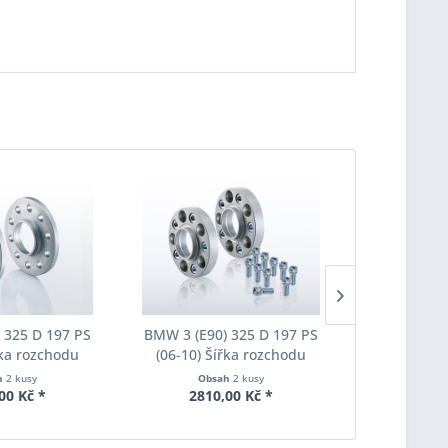
 325 D 197 PS
BMW 3 (E90) 325 D 197 PS
BMW 3 (E90
řka rozchodu
(06-10) Šířka rozchodu
(06-10) Š
pacer S90-2-15-
Eibach Pro-Spacer S90-7-20-
Eibach Pro-
h
2 kusy
Obsah
2 kusy
Obs
Tloušťka 15mm
010 System7 Tloušťka 20mm
011 System7
00 Kč *
2810,00 Kč *
3190