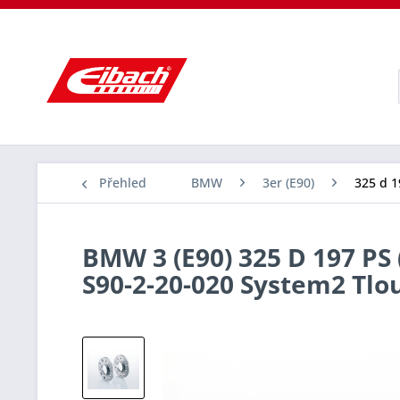
Přehled
BMW
3er (E90)
325 d 1
BMW 3 (E90) 325 D 197 PS 
S90-2-20-020 System2 Tl