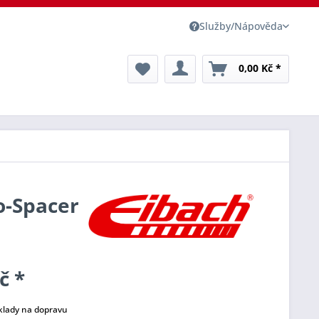
Služby/Nápověda
0,00 Kč *
o-Spacer
č *
klady na dopravu