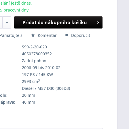
slání ještě dnes,
-5 pracovní dny
Přidat do nákupního košíku
Pamatujte si
Komentář
Doporučit
S90-2-20-020
4050278000352
Zadní pohon
2006-09 bis 2010-02
197 PS / 145 KW
3
2993 cm
Diesel / M57 D30 (306D3)
olo:
20 mm
Náprava:
40 mm