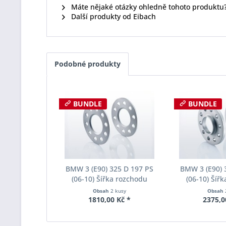
Máte nějaké otázky ohledně tohoto produktu
Další produkty od Eibach
Podobné produkty
BUNDLE
BUNDLE
BMW 3 (E90) 325 D 197 PS
BMW 3 (E90) 
(06-10) Šířka rozchodu
(06-10) Šíř
Eibach Pro-Spacer S90-1-05-
Eibach Pro-Spa
Obsah
2 kusy
Obsah
017 System1 Tloušťka 5mm
004 System2 
1810,00 Kč *
2375,0