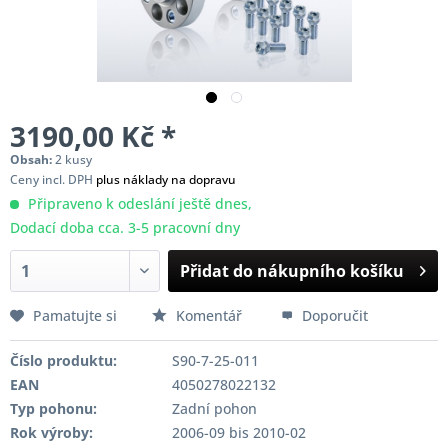
3190,00 Kč *
Obsah:
2 kusy
Ceny incl. DPH
plus náklady na dopravu
Připraveno k odeslání ještě dnes,
Dodací doba cca. 3-5 pracovní dny
Přidat do nákupního košíku
Pamatujte si
Komentář
Doporučit
Číslo produktu:
S90-7-25-011
EAN
4050278022132
Typ pohonu:
Zadní pohon
Rok výroby:
2006-09 bis 2010-02