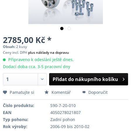
2785,00 Kč *
Obsah:
2 kusy
Ceny incl. DPH
plus náklady na dopravu
Připraveno k odeslání ještě dnes,
Dodací doba cca. 3-5 pracovní dny
Přidat do nákupního košíku
Pamatujte si
Komentář
Doporučit
Číslo produktu:
S90-7-20-010
EAN
4050278021807
Typ pohonu:
Zadní pohon
Rok výroby:
2006-09 bis 2010-02