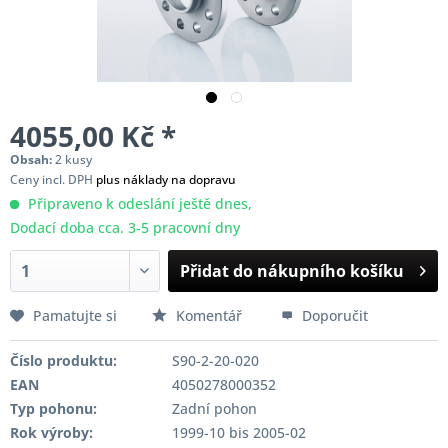
4055,00 Kč *
Obsah:
2 kusy
Ceny incl. DPH
plus náklady na dopravu
Připraveno k odeslání ještě dnes,
Dodací doba cca. 3-5 pracovní dny
Přidat do nákupního košíku
Pamatujte si
Komentář
Doporučit
Číslo produktu:
S90-2-20-020
EAN
4050278000352
Typ pohonu:
Zadní pohon
Rok výroby:
1999-10 bis 2005-02