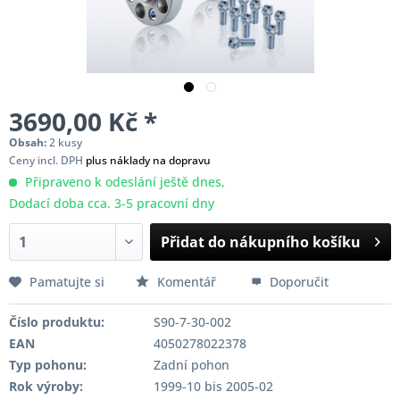
3690,00 Kč *
Obsah:
2 kusy
Ceny incl. DPH
plus náklady na dopravu
Připraveno k odeslání ještě dnes,
Dodací doba cca. 3-5 pracovní dny
Přidat do nákupního košíku
Pamatujte si
Komentář
Doporučit
Číslo produktu:
S90-7-30-002
EAN
4050278022378
Typ pohonu:
Zadní pohon
Rok výroby:
1999-10 bis 2005-02