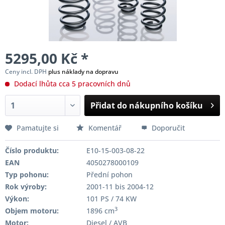
5295,00 Kč *
Ceny incl. DPH
plus náklady na dopravu
Dodací lhůta cca 5 pracovních dnů
Přidat do nákupního košíku
Pamatujte si
Komentář
Doporučit
Číslo produktu:
E10-15-003-08-22
EAN
4050278000109
Typ pohonu:
Přední pohon
Rok výroby:
2001-11 bis 2004-12
Výkon:
101 PS / 74 KW
3
Objem motoru:
1896 cm
Motor:
Diesel / AVB