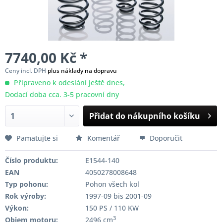
7740,00 Kč *
Ceny incl. DPH
plus náklady na dopravu
Připraveno k odeslání ještě dnes,
Dodací doba cca. 3-5 pracovní dny
Přidat do nákupního košíku
Pamatujte si
Komentář
Doporučit
Číslo produktu:
E1544-140
EAN
4050278008648
Typ pohonu:
Pohon všech kol
Rok výroby:
1997-09 bis 2001-09
Výkon:
150 PS / 110 KW
3
Objem motoru:
2496 cm