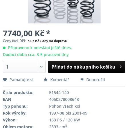
7740,00 Kč *
Ceny incl. DPH
plus náklady na dopravu
Připraveno k odeslání ještě dnes,
Dodací doba cca. 3-5 pracovní dny
Přidat do nákupního košíku
Pamatujte si
Komentář
Doporučit
Číslo produktu:
E1544-140
EAN
4050278008648
Typ pohonu:
Pohon všech kol
Rok výroby:
1997-08 bis 2001-09
Výkon:
163 PS / 120 KW
3
Objem motoru:
2393 cm