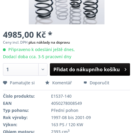
4985,00 Kč *
Ceny incl. DPH
plus náklady na dopravu
Připraveno k odeslání ještě dnes,
Dodací doba cca. 3-5 pracovní dny
Přidat do nákupního košíku
Pamatujte si
Komentář
Doporučit
Číslo produktu:
E1537-140
EAN
4050278008549
Typ pohonu:
Přední pohon
Rok výroby:
1997-08 bis 2001-09
Výkon:
163 PS / 120 KW
3
Objem motoru:
2393 cm